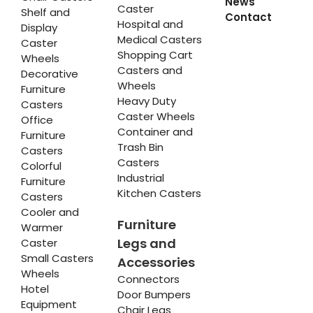
News
Caster
Shelf and
Contact
Hospital and
Display
Medical Casters
Caster
Shopping Cart
Wheels
Casters and
Decorative
Wheels
Furniture
Heavy Duty
Casters
Caster Wheels
Office
Container and
Furniture
Trash Bin
Casters
Casters
Colorful
Industrial
Furniture
Kitchen Casters
Casters
Cooler and
Furniture
Warmer
Legs and
Caster
Small Casters
Accessories
Wheels
Connectors
Hotel
Door Bumpers
Equipment
Chair Legs