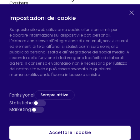
Casters
Impostazioni dei cookie
Fabbrica di Hadımköy:
Atatürk Industrial Zone,
Su questo sito web utilizziamo cookie e funzioni simili per
elaborare informazioni sui dispositivi e dati personali.
Uzunçayır Street, No:11 Hadımköy, 34555
L'elaborazione serve all'integrazione di contenuti, servizi esterni
Arnavutköy/Istanbul
ed elementi di terzi, all'analisi statistica/misurazione, alla
pubblicità personalizzata e all'integrazione dei social media. A
Telefono:
+90 212 640 66 46
seconda della funzione, i dati vengono trasferiti ed elaborati
da terzi. Il consenso è volontario, non è necessario per l'utilizzo
Email:
export@htsteker.com
del nostro sito web e può essere revocato in qualsiasi
Negozio Bayrampasa:
Kocatepe
momento utilizzando l'icona in basso a sinistra.
Neighborhood, 50th Year Avenue, No: 69/A
Bayrampaşa/Istanbul
Fonksiyonel
Sempre attivo
Telefono:
+90 530 044 64 87
Statistiche
Marketing
Email:
info@htsteker.com
Accettare i cookie
Pagamento HTS