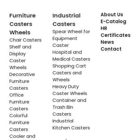
About Us
Furniture
Industrial
E-Catalog
Casters
Casters
HR
Spear Wheel for
Wheels
Certificates
Equipment
Chair Casters
News
Caster
Shelf and
Contact
Hospital and
Display
Medical Casters
Caster
Shopping Cart
Wheels
Casters and
Decorative
Wheels
Furniture
Heavy Duty
Casters
Caster Wheels
Office
Container and
Furniture
Trash Bin
Casters
Casters
Colorful
Industrial
Furniture
Kitchen Casters
Casters
Cooler and