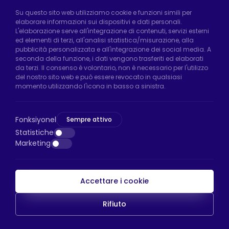
Fabbrica di Hadımköy:
Atatürk Industrial Zone,
Su questo sito web utilizziamo cookie e funzioni simili per
elaborare informazioni sui dispositivi e dati personali.
Uzunçayır Street, No:11 Hadımköy, 34555
L'elaborazione serve all'integrazione di contenuti, servizi esterni
Arnavutköy/Istanbul
ed elementi di terzi, all'analisi statistica/misurazione, alla
pubblicità personalizzata e all'integrazione dei social media. A
Telefono:
+90 212 640 66 46
seconda della funzione, i dati vengono trasferiti ed elaborati
da terzi. Il consenso è volontario, non è necessario per l'utilizzo
Email:
export@htsteker.com
del nostro sito web e può essere revocato in qualsiasi
Negozio Bayrampasa:
Kocatepe
momento utilizzando l'icona in basso a sinistra.
Neighborhood, 50th Year Avenue, No: 69/A
Bayrampaşa/Istanbul
Fonksiyonel
Sempre attivo
Telefono:
+90 530 044 64 87
Statistiche
Marketing
Email:
info@htsteker.com
Accettare i cookie
Pagamento HTS
Rifiuto
Copyright © 2023 |
HTS - Tekerlek Sistemleri