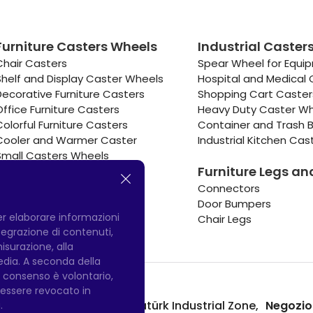
Furniture Casters Wheels
Industrial Caster
Chair Casters
Spear Wheel for Equi
Shelf and Display Caster Wheels
Hospital and Medical 
Decorative Furniture Casters
Shopping Cart Caste
Office Furniture Casters
Heavy Duty Caster W
Colorful Furniture Casters
Container and Trash B
Cooler and Warmer Caster
Industrial Kitchen Cas
Small Casters Wheels
Furniture Legs an
Hotel Equipment Casters
Connectors
e ho letto e approvato.
Inviare
Door Bumpers
per elaborare informazioni
Chair Legs
integrazione di contenuti,
misurazione, alla
media. A seconda della
Il consenso è volontario,
ò essere revocato in
Fabbrica di Hadımköy:
Atatürk Industrial Zone,
Negozio
.