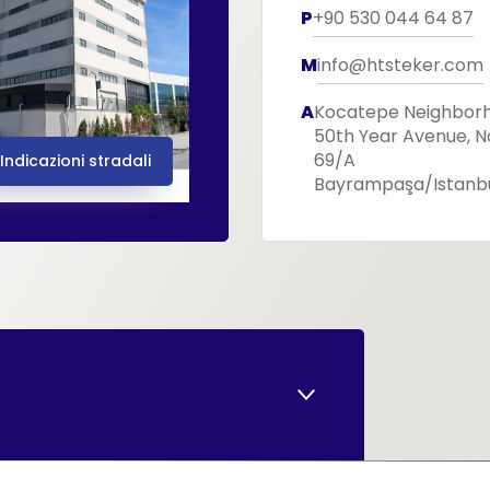
P
+90 530 044 64 87
M
info@htsteker.com
A
Kocatepe Neighbor
50th Year Avenue, N
69/A
Indicazioni stradali
Bayrampaşa/Istanb