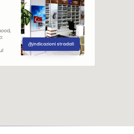
hood,
o:
Indicazioni stradali
ul