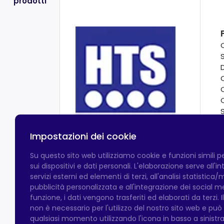
prodotti
Impostazioni dei cookie
Informativa sulla privacy
ch
Su questo sito web utilizziamo cookie e funzioni simili 
sui dispositivi e dati personali. L'elaborazione serve all'
servizi esterni ed elementi di terzi, all'analisi statistica/
pubblicità personalizzata e all'integrazione dei social 
funzione, i dati vengono trasferiti ed elaborati da terzi. 
non è necessario per l'utilizzo del nostro sito web e pu
qualsiasi momento utilizzando l'icona in basso a sinistra