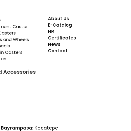
About Us
s
E-Catalog
pment Caster
HR
Casters
Certificates
rs and Wheels
News
heels
Contact
in Casters
ters
d Accessories
 Bayrampasa:
Kocatepe