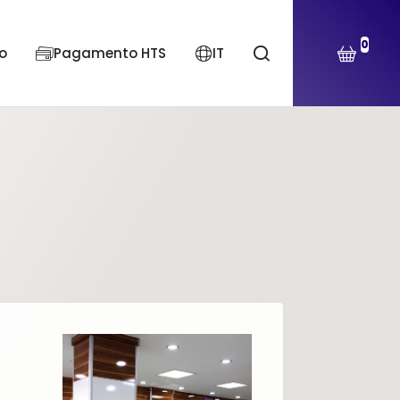
0
o
Pagamento HTS
IT