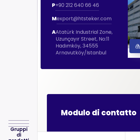
P
+90 212 640 66 46
M
export@htsteker.com
A
Atatürk Industrial Zone,
Uzunçayır Street, No:11
Hadımköy, 34555
Arnavutköy/Istanbul
Modulo di contatto
Gruppi
di