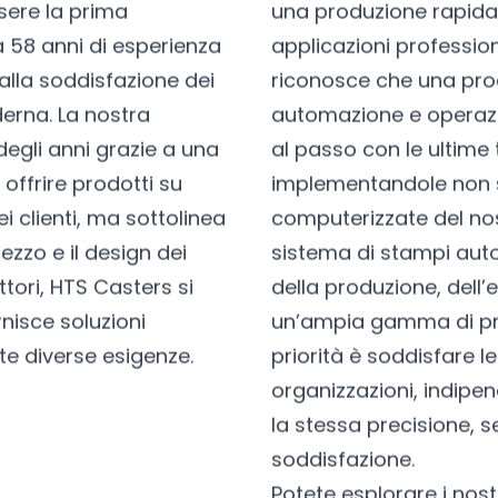
sere la prima
una produzione rapida 
 58 anni di esperienza
applicazioni profession
 alla soddisfazione dei
riconosce che una prod
derna. La nostra
automazione e operaz
degli anni grazie a una
al passo con le ultime 
offrire prodotti su
implementandole non 
i clienti, ma sottolinea
computerizzate del no
rezzo e il design dei
sistema di stampi aut
ttori, HTS Casters si
della produzione, dell’
ornisce soluzioni
un’ampia gamma di prod
te diverse esigenze.
priorità è soddisfare le
organizzazioni, indipe
la stessa precisione, s
soddisfazione.
Potete esplorare i nostr