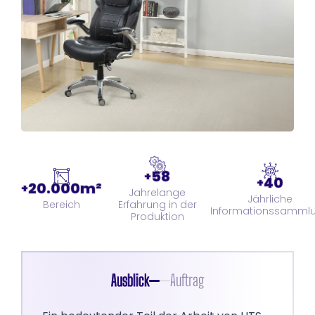
58
+
40
+
20.000m²
+
Jahrelange
Jährliche
Erfahrung in der
Bereich
Informationssamml
Produktion
Ausblick
Auftrag