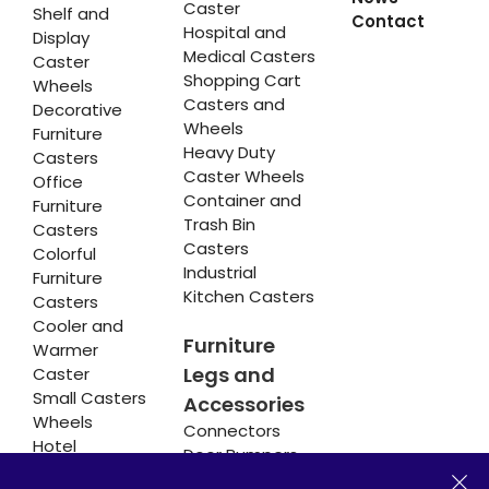
Caster
Shelf and
Contact
Hospital and
Display
Medical Casters
Caster
Shopping Cart
Wheels
Casters and
Decorative
Wheels
Furniture
Heavy Duty
Casters
Caster Wheels
Office
Container and
Furniture
Trash Bin
Casters
Casters
Colorful
Industrial
Furniture
Kitchen Casters
Casters
Cooler and
Furniture
Warmer
Legs and
Caster
Small Casters
Accessories
Wheels
Connectors
Hotel
Door Bumpers
Equipment
Chair Legs