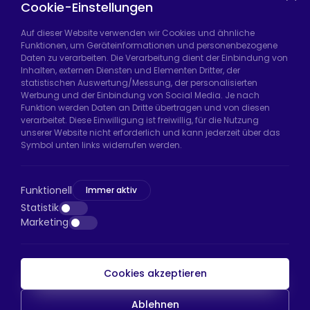
Casters
Cookie-Einstellungen
Auf dieser Website verwenden wir Cookies und ähnliche
Funktionen, um Geräteinformationen und personenbezogene
Daten zu verarbeiten. Die Verarbeitung dient der Einbindung von
Hadımköy Fabrik:
Atatürk Sanayi Bölgesi,
Inhalten, externen Diensten und Elementen Dritter, der
Uzunçayır Caddesi, No:11 Hadımköy, 34555
statistischen Auswertung/Messung, der personalisierten
Arnavutköy/İstanbul
Werbung und der Einbindung von Social Media. Je nach
Funktion werden Daten an Dritte übertragen und von diesen
Telefon:
+90 212 640 66 46
verarbeitet. Diese Einwilligung ist freiwillig, für die Nutzung
unserer Website nicht erforderlich und kann jederzeit über das
E-Mail:
export@htsteker.com
Symbol unten links widerrufen werden.
Bayrampaşa Store:
Kocatepe, 50. Yıl Cd No:63
D:a, 34045 Bayrampaşa/İstanbul
Funktionell
Immer aktiv
Telefon:
+90 530 044 64 87
Statistik
Marketing
E-Mail:
info@htsteker.com
Cookies akzeptieren
HTS-Zahlung
Ablehnen