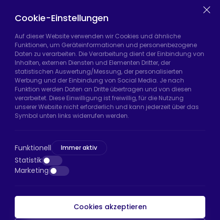
Equipment
Chair Legs
Casters
Cookie-Einstellungen
Auf dieser Website verwenden wir Cookies und ähnliche
Funktionen, um Geräteinformationen und personenbezogene
Daten zu verarbeiten. Die Verarbeitung dient der Einbindung von
Hadımköy Fabrik:
Atatürk Sanayi Bölgesi,
Inhalten, externen Diensten und Elementen Dritter, der
Uzunçayır Caddesi, No:11 Hadımköy, 34555
statistischen Auswertung/Messung, der personalisierten
Arnavutköy/İstanbul
Werbung und der Einbindung von Social Media. Je nach
Funktion werden Daten an Dritte übertragen und von diesen
Telefon:
+90 212 640 66 46
verarbeitet. Diese Einwilligung ist freiwillig, für die Nutzung
unserer Website nicht erforderlich und kann jederzeit über das
E-Mail:
export@htsteker.com
Symbol unten links widerrufen werden.
Bayrampaşa Store:
Kocatepe, 50. Yıl Cd No:63
D:a, 34045 Bayrampaşa/İstanbul
Funktionell
Immer aktiv
Telefon:
+90 530 044 64 87
Statistik
Marketing
E-Mail:
info@htsteker.com
Cookies akzeptieren
HTS-Zahlung