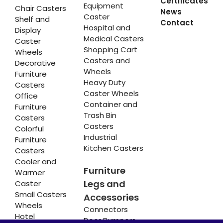
Certificates
Equipment
Chair Casters
News
Caster
Shelf and
Contact
Hospital and
Display
Medical Casters
Caster
Shopping Cart
Wheels
Casters and
Decorative
Wheels
Furniture
Heavy Duty
Casters
Caster Wheels
Office
Container and
Furniture
Trash Bin
Casters
Casters
Colorful
Industrial
Furniture
Kitchen Casters
Casters
Cooler and
Furniture
Warmer
Legs and
Caster
Small Casters
Accessories
Wheels
Connectors
Hotel
Door Bumpers