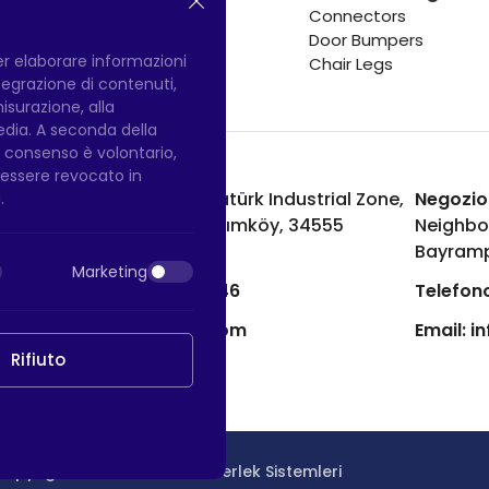
Connectors
Door Bumpers
per elaborare informazioni
Chair Legs
integrazione di contenuti,
misurazione, alla
media. A seconda della
Il consenso è volontario,
ò essere revocato in
Fabbrica di Hadımköy:
Atatürk Industrial Zone,
Negozio
.
Uzunçayır Street, No:11 Hadımköy, 34555
Neighbo
Arnavutköy/Istanbul
Bayramp
Marketing
Telefono:
+90 212 640 66 46
Telefono
Email:
export@htsteker.com
Email:
i
Rifiuto
Copyright © 2023 |
HTS - Tekerlek Sistemleri