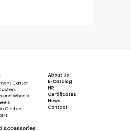
About Us
s
E-Catalog
pment Caster
HR
Casters
Certificates
rs and Wheels
News
heels
Contact
in Casters
ters
d Accessories