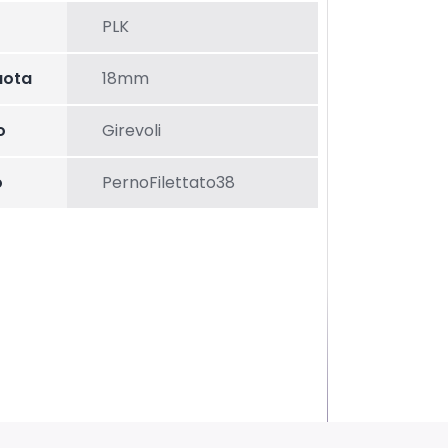
PLK
uota
18mm
o
Girevoli
o
PernoFilettato38