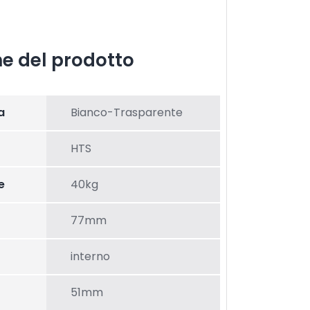
he del prodotto
a
Bianco-Trasparente
HTS
e
40kg
77mm
interno
51mm