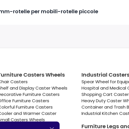
mm-rotelle per mobili-rotelle piccole
Furniture Casters Wheels
Industrial Caster
Chair Casters
Spear Wheel for Equi
Shelf and Display Caster Wheels
Hospital and Medical 
Decorative Furniture Casters
Shopping Cart Caste
Office Furniture Casters
Heavy Duty Caster W
Colorful Furniture Casters
Container and Trash B
Cooler and Warmer Caster
Industrial Kitchen Cas
Small Casters Wheels
Furniture Legs an
Hotel Equipment Casters