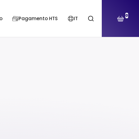
0
o
Pagamento HTS
IT