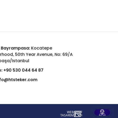
 Bayrampasa:
Kocatepe
rhood, 50th Year Avenue, No: 69/A
aşa/Istanbul
:
+90 530 044 64 87
nfo@htsteker.com
WEB
İSTANBUL WEB TASARIM AJANSI - PENT
TASARIM