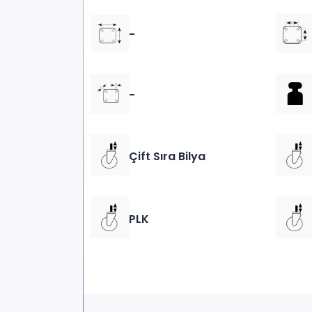
-
-
Çift Sıra Bilya
PLK