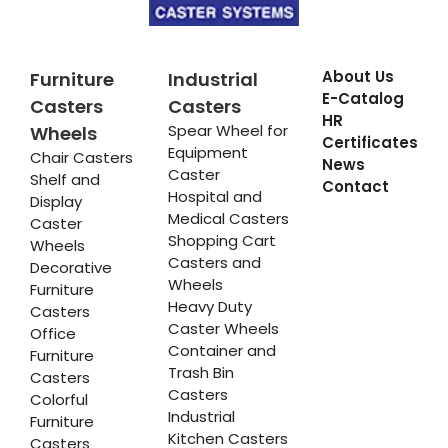
About Us
Furniture
Industrial
E-Catalog
Casters
Casters
HR
Spear Wheel for
Wheels
Certificates
Equipment
Chair Casters
News
Caster
Shelf and
Contact
Hospital and
Display
Medical Casters
Caster
Shopping Cart
Wheels
Casters and
Decorative
Wheels
Furniture
Heavy Duty
Casters
Caster Wheels
Office
Container and
Furniture
Trash Bin
Casters
Casters
Colorful
Industrial
Furniture
Kitchen Casters
Casters