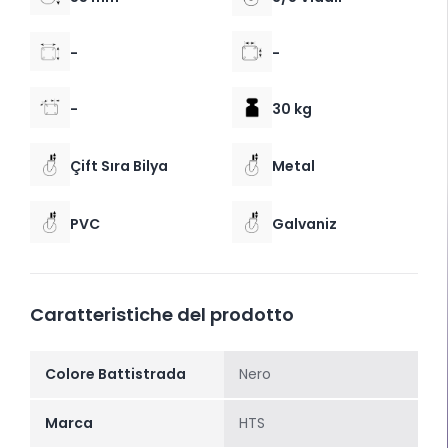
-
-
-
30 kg
Çift Sıra Bilya
Metal
PVC
Galvaniz
Caratteristiche del prodotto
Colore Battistrada
Nero
Marca
HTS