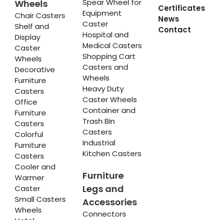
Spear Wheel for
Wheels
Certificates
Equipment
Chair Casters
News
Caster
Shelf and
Contact
Hospital and
Display
Medical Casters
Caster
Shopping Cart
Wheels
Casters and
Decorative
Wheels
Furniture
Heavy Duty
Casters
Caster Wheels
Office
Container and
Furniture
Trash Bin
Casters
Casters
Colorful
Industrial
Furniture
Kitchen Casters
Casters
Cooler and
Furniture
Warmer
Legs and
Caster
Small Casters
Accessories
Wheels
Connectors