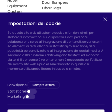
Hotel
Door Bumpers
Equipment
Chair Legs
Casters
Impostazioni dei cookie
Fabbrica di Hadımköy:
Atatürk Industrial Zone,
Su questo sito web utilizziamo cookie e funzioni simili per
elaborare informazioni sui dispositivi e dati personali.
Uzunçayır Street, No:11 Hadımköy, 34555
L'elaborazione serve all'integrazione di contenuti, servizi esterni
Arnavutköy/Istanbul
ed elementi di terzi, all'analisi statistica/misurazione, alla
pubblicità personalizzata e all'integrazione dei social media. A
Telefono:
+90 212 640 66 46
seconda della funzione, i dati vengono trasferiti ed elaborati
da terzi. Il consenso è volontario, non è necessario per l'utilizzo
Email:
export@htsteker.com
del nostro sito web e può essere revocato in qualsiasi
Negozio Bayrampasa:
Kocatepe
momento utilizzando l'icona in basso a sinistra.
Neighborhood, 50th Year Avenue, No: 69/A
Bayrampaşa/Istanbul
Fonksiyonel
Sempre attivo
Telefono:
+90 530 044 64 87
Statistiche
Marketing
Email:
info@htsteker.com