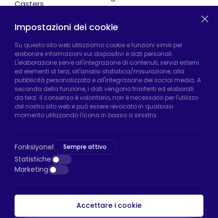
Casters
Impostazioni dei cookie
Fabbrica di Hadımköy:
Atatürk Industrial Zone,
Su questo sito web utilizziamo cookie e funzioni simili per
elaborare informazioni sui dispositivi e dati personali.
Uzunçayır Street, No:11 Hadımköy, 34555
L'elaborazione serve all'integrazione di contenuti, servizi esterni
Arnavutköy/Istanbul
ed elementi di terzi, all'analisi statistica/misurazione, alla
pubblicità personalizzata e all'integrazione dei social media. A
Telefono:
+90 212 640 66 46
seconda della funzione, i dati vengono trasferiti ed elaborati
da terzi. Il consenso è volontario, non è necessario per l'utilizzo
Email:
export@htsteker.com
del nostro sito web e può essere revocato in qualsiasi
Negozio Bayrampasa:
Kocatepe
momento utilizzando l'icona in basso a sinistra.
Neighborhood, 50th Year Avenue, No: 69/A
Bayrampaşa/Istanbul
Fonksiyonel
Sempre attivo
Telefono:
+90 530 044 64 87
Statistiche
Marketing
Email:
info@htsteker.com
Accettare i cookie
Pagamento HTS