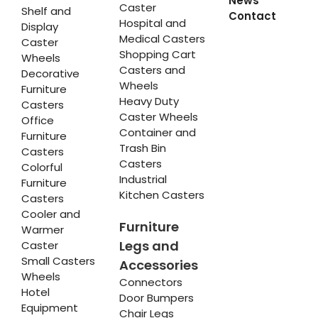
News
Caster
Shelf and
Contact
Hospital and
Display
Medical Casters
Caster
Shopping Cart
Wheels
Casters and
Decorative
Wheels
Furniture
Heavy Duty
Casters
Caster Wheels
Office
Container and
Furniture
Trash Bin
Casters
Casters
Colorful
Industrial
Furniture
Kitchen Casters
Casters
Cooler and
Furniture
Warmer
Legs and
Caster
Small Casters
Accessories
Wheels
Connectors
Hotel
Door Bumpers
Equipment
Chair Legs