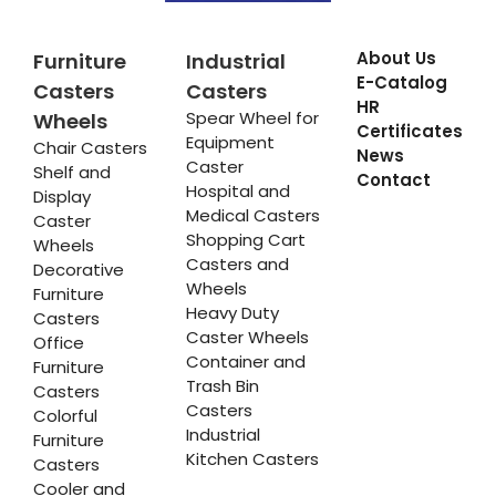
About Us
Furniture
Industrial
E-Catalog
Casters
Casters
HR
Spear Wheel for
Wheels
Certificates
Equipment
Chair Casters
News
Caster
Shelf and
Contact
Hospital and
Display
Medical Casters
Caster
Shopping Cart
Wheels
Casters and
Decorative
Wheels
Furniture
Heavy Duty
Casters
Caster Wheels
Office
Container and
Furniture
Trash Bin
Casters
Casters
Colorful
Industrial
Furniture
Kitchen Casters
Casters
Cooler and