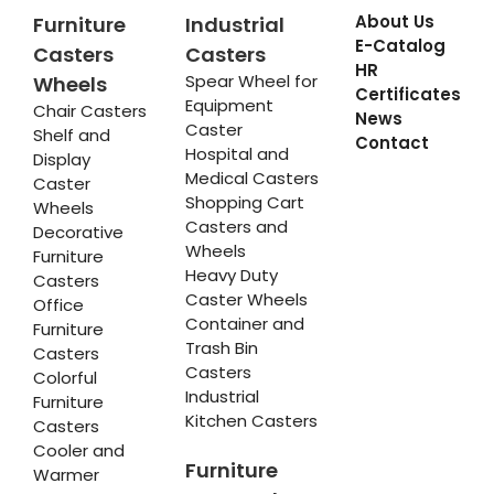
About Us
Furniture
Industrial
E-Catalog
Casters
Casters
HR
Spear Wheel for
Wheels
Certificates
Equipment
Chair Casters
News
Caster
Shelf and
Contact
Hospital and
Display
Medical Casters
Caster
Shopping Cart
Wheels
Casters and
Decorative
Wheels
Furniture
Heavy Duty
Casters
Caster Wheels
Office
Container and
Furniture
Trash Bin
Casters
Casters
Colorful
Industrial
Furniture
Kitchen Casters
Casters
Cooler and
Furniture
Warmer