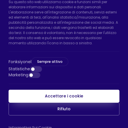
Fabbrica di Hadımköy:
Atatürk Industrial Zone,
Su questo sito web utilizziamo cookie e funzioni simili per
elaborare informazioni sui dispositivi e dati personali.
Uzunçayır Street, No:11 Hadımköy, 34555
L'elaborazione serve all'integrazione di contenuti, servizi esterni
Arnavutköy/Istanbul
ed elementi di terzi, all'analisi statistica/misurazione, alla
pubblicità personalizzata e all'integrazione dei social media. A
Telefono:
+90 212 640 66 46
seconda della funzione, i dati vengono trasferiti ed elaborati
da terzi. Il consenso è volontario, non è necessario per l'utilizzo
Email:
export@htsteker.com
del nostro sito web e può essere revocato in qualsiasi
Negozio Bayrampasa:
Kocatepe
momento utilizzando l'icona in basso a sinistra.
Neighborhood, 50th Year Avenue, No: 69/A
Bayrampaşa/Istanbul
Fonksiyonel
Sempre attivo
Telefono:
+90 530 044 64 87
Statistiche
Marketing
Email:
info@htsteker.com
Accettare i cookie
Pagamento HTS
Rifiuto
Copyright © 2023 |
HTS - Tekerlek Sistemleri
WEB
Informativa Sui Cookie