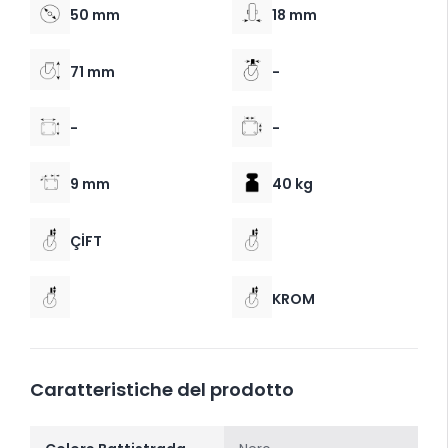
50 mm
18 mm
71 mm
-
-
-
9 mm
40 kg
ÇİFT
KROM
Caratteristiche del prodotto