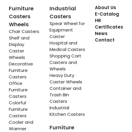
About Us
Furniture
Industrial
E-Catalog
Casters
Casters
HR
Spear Wheel for
Wheels
Certificates
Equipment
Chair Casters
News
Caster
Shelf and
Contact
Hospital and
Display
Medical Casters
Caster
Shopping Cart
Wheels
Casters and
Decorative
Wheels
Furniture
Heavy Duty
Casters
Caster Wheels
Office
Container and
Furniture
Trash Bin
Casters
Casters
Colorful
Industrial
Furniture
Kitchen Casters
Casters
Cooler and
Furniture
Warmer