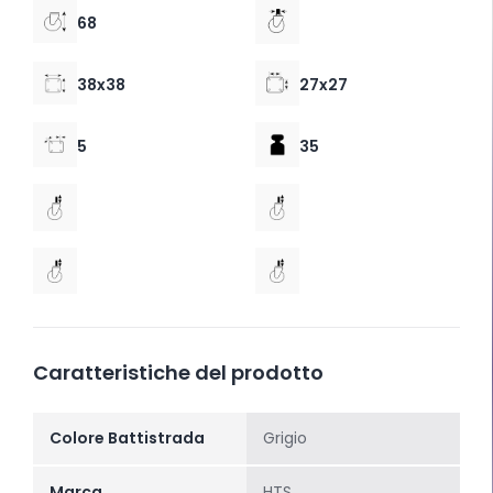
68
38x38
27x27
5
35
Caratteristiche del prodotto
Colore Battistrada
Grigio
Marca
HTS