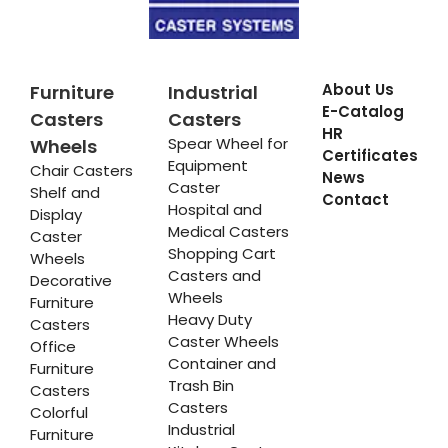
About Us
Furniture
Industrial
E-Catalog
Casters
Casters
HR
Spear Wheel for
Wheels
Certificates
Equipment
Chair Casters
News
Caster
Shelf and
Contact
Hospital and
Display
Medical Casters
Caster
Shopping Cart
Wheels
Casters and
Decorative
Wheels
Furniture
Heavy Duty
Casters
Caster Wheels
Office
Container and
Furniture
Trash Bin
Casters
Casters
Colorful
Industrial
Furniture