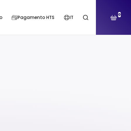
0
o
Pagamento HTS
IT