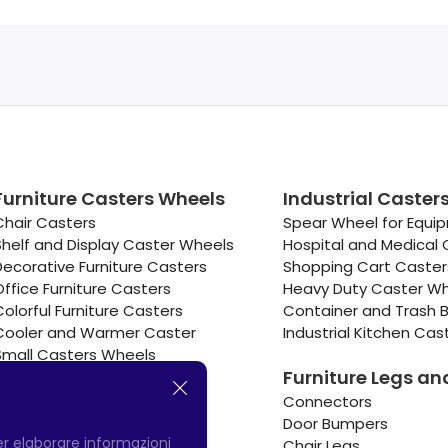
Furniture Casters Wheels
Industrial Caster
Chair Casters
Spear Wheel for Equi
Shelf and Display Caster Wheels
Hospital and Medical 
Decorative Furniture Casters
Shopping Cart Caste
Office Furniture Casters
Heavy Duty Caster W
Colorful Furniture Casters
Container and Trash B
Cooler and Warmer Caster
Industrial Kitchen Cas
Small Casters Wheels
Furniture Legs an
Hotel Equipment Casters
Connectors
Door Bumpers
per elaborare informazioni
Chair Legs