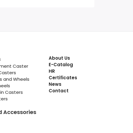
About Us
s
E-Catalog
pment Caster
HR
Casters
Certificates
rs and Wheels
News
heels
Contact
in Casters
ters
d Accessories