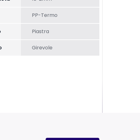
PP-Termo
o
Piastra
o
Girevole