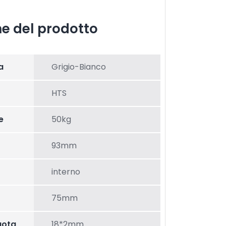
he del prodotto
a
Grigio-Bianco
HTS
e
50kg
93mm
interno
75mm
uota
18*2mm