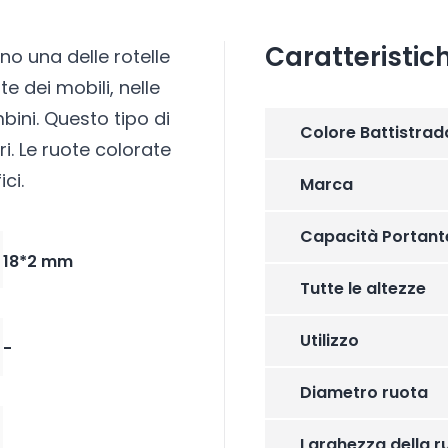
Caratteristic
no una delle rotelle
te dei mobili, nelle
mbini. Questo tipo di
Colore Battistrad
ri. Le ruote colorate
ci.
Marca
Capacità Portant
18*2 mm
Tutte le altezze
Utilizzo
-
Diametro ruota
Larghezza della r