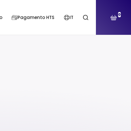
0
o
Pagamento HTS
IT