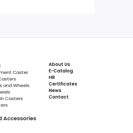
About Us
s
E-Catalog
pment Caster
HR
Casters
Certificates
rs and Wheels
News
heels
Contact
in Casters
ters
d Accessories