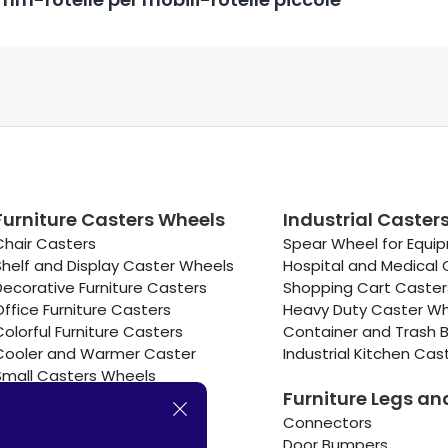
Furniture Casters Wheels
Industrial Caster
Chair Casters
Spear Wheel for Equi
Shelf and Display Caster Wheels
Hospital and Medical 
Decorative Furniture Casters
Shopping Cart Caste
Office Furniture Casters
Heavy Duty Caster W
Colorful Furniture Casters
Container and Trash B
Cooler and Warmer Caster
Industrial Kitchen Cas
Small Casters Wheels
Furniture Legs an
Hotel Equipment Casters
Connectors
Door Bumpers