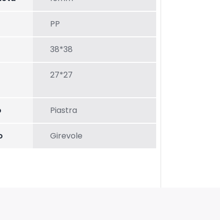
PP
38*38
27*27
o
Piastra
o
Girevole