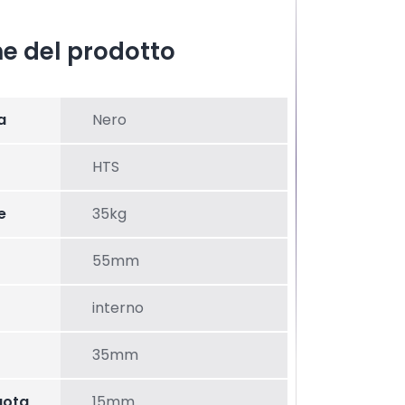
he del prodotto
a
Nero
HTS
e
35kg
55mm
interno
35mm
uota
15mm