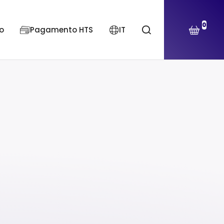
0
o
Pagamento HTS
IT