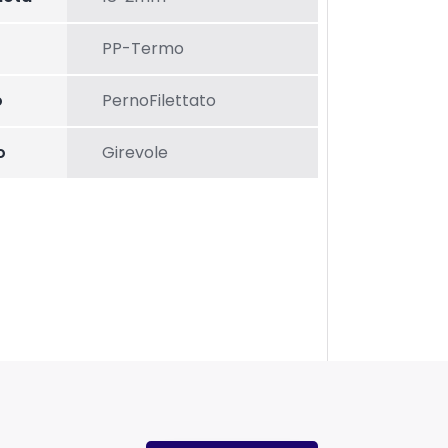
PP-Termo
o
PernoFilettato
o
Girevole