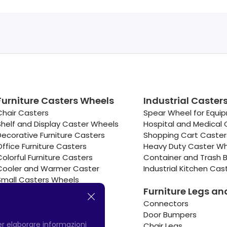
Furniture Casters Wheels
Industrial Caster
Chair Casters
Spear Wheel for Equi
Shelf and Display Caster Wheels
Hospital and Medical 
Decorative Furniture Casters
Shopping Cart Caste
Office Furniture Casters
Heavy Duty Caster W
Colorful Furniture Casters
Container and Trash B
Cooler and Warmer Caster
Industrial Kitchen Cas
Small Casters Wheels
Furniture Legs an
Hotel Equipment Casters
Connectors
Door Bumpers
per elaborare informazioni
Chair Legs