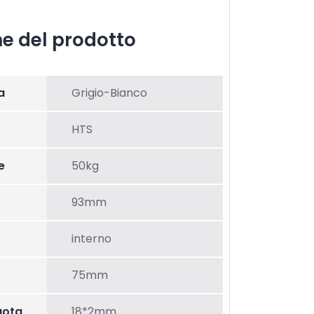
he del prodotto
a
Grigio-Bianco
HTS
e
50kg
93mm
interno
75mm
uota
18*2mm