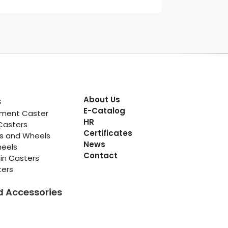
About Us
s
E-Catalog
pment Caster
HR
Casters
Certificates
rs and Wheels
News
heels
Contact
in Casters
ters
d Accessories