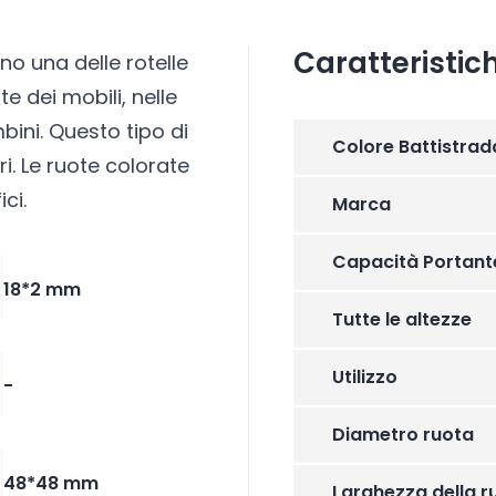
Caratteristic
no una delle rotelle
te dei mobili, nelle
mbini. Questo tipo di
Colore Battistrad
ri. Le ruote colorate
ci.
Marca
Capacità Portant
18*2 mm
Tutte le altezze
Utilizzo
-
Diametro ruota
48*48 mm
Larghezza della r