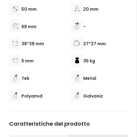
50 mm
20 mm
68 mm
-
38*38 mm
27*27 mm
5 mm
35 kg
Tek
Metal
Polyamıd
Galvaniz
Caratteristiche del prodotto