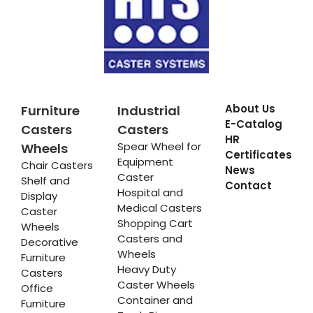
About Us
Furniture
Industrial
E-Catalog
Casters
Casters
HR
Spear Wheel for
Wheels
Certificates
Equipment
Chair Casters
News
Caster
Shelf and
Contact
Hospital and
Display
Medical Casters
Caster
Shopping Cart
Wheels
Casters and
Decorative
Wheels
Furniture
Heavy Duty
Casters
Caster Wheels
Office
Container and
Furniture