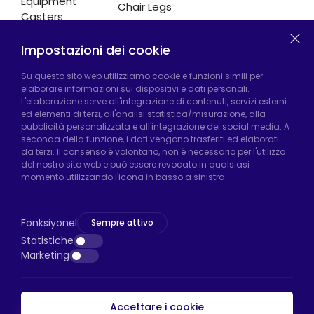
Equipment
Chair Legs
Casters
Impostazioni dei cookie
Fabbrica di Hadımköy:
Atatürk Industrial Zone,
Su questo sito web utilizziamo cookie e funzioni simili per
elaborare informazioni sui dispositivi e dati personali.
Uzunçayır Street, No:11 Hadımköy, 34555
L'elaborazione serve all'integrazione di contenuti, servizi esterni
Arnavutköy/Istanbul
ed elementi di terzi, all'analisi statistica/misurazione, alla
pubblicità personalizzata e all'integrazione dei social media. A
Telefono:
+90 212 640 66 46
seconda della funzione, i dati vengono trasferiti ed elaborati
da terzi. Il consenso è volontario, non è necessario per l'utilizzo
Email:
export@htsteker.com
del nostro sito web e può essere revocato in qualsiasi
Negozio Bayrampasa:
Kocatepe
momento utilizzando l'icona in basso a sinistra.
Neighborhood, 50th Year Avenue, No: 69/A
Bayrampaşa/Istanbul
Fonksiyonel
Sempre attivo
Telefono:
+90 530 044 64 87
Statistiche
Marketing
Email:
info@htsteker.com
Accettare i cookie