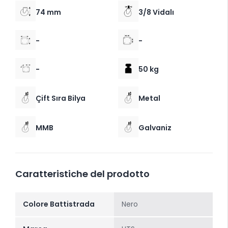
74 mm
3/8 Vidalı
-
-
-
50 kg
Çift Sıra Bilya
Metal
MMB
Galvaniz
Caratteristiche del prodotto
Colore Battistrada
Nero