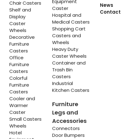
Equipment
Chair Casters
News
Caster
Shelf and
Contact
Hospital and
Display
Medical Casters
Caster
Shopping Cart
Wheels
Casters and
Decorative
Wheels
Furniture
Heavy Duty
Casters
Caster Wheels
Office
Container and
Furniture
Trash Bin
Casters
Casters
Colorful
Industrial
Furniture
Kitchen Casters
Casters
Cooler and
Furniture
Warmer
Legs and
Caster
Small Casters
Accessories
Wheels
Connectors
Hotel
Door Bumpers