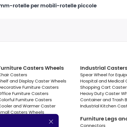
mm-rotelle per mobili-rotelle piccole
Furniture Casters Wheels
Industrial Caster
Chair Casters
Spear Wheel for Equi
Shelf and Display Caster Wheels
Hospital and Medical 
Decorative Furniture Casters
Shopping Cart Caste
Office Furniture Casters
Heavy Duty Caster W
Colorful Furniture Casters
Container and Trash B
Cooler and Warmer Caster
Industrial Kitchen Cas
Small Casters Wheels
Furniture Legs an
Hotel Equipment Casters
Connectors