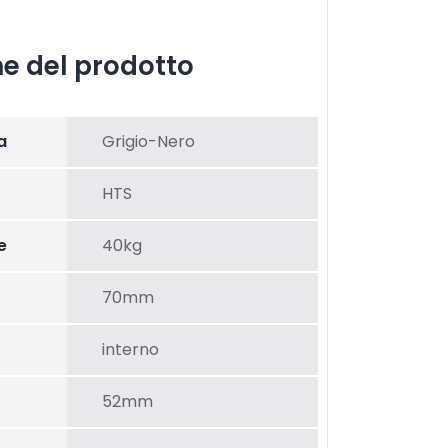
he del prodotto
a
Grigio-Nero
HTS
e
40kg
70mm
interno
52mm