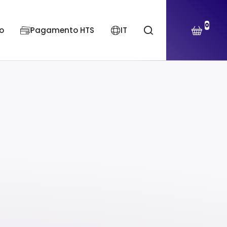
0
o
Pagamento HTS
IT