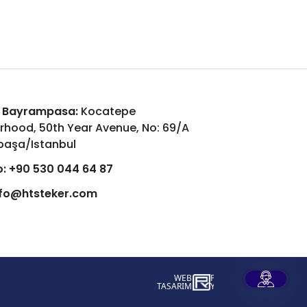
 Bayrampasa:
Kocatepe
rhood, 50th Year Avenue, No: 69/A
aşa/Istanbul
:
+90 530 044 64 87
nfo@htsteker.com
WEB
İSTANBUL WEB TASARIM AJANSI - PENT
TASARIM