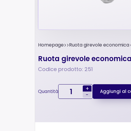
Homepage
Ruota girevole economica c
Ruota girevole economica 
Codice prodotto: 251
+
Quantità
Aggiungi al ca
-