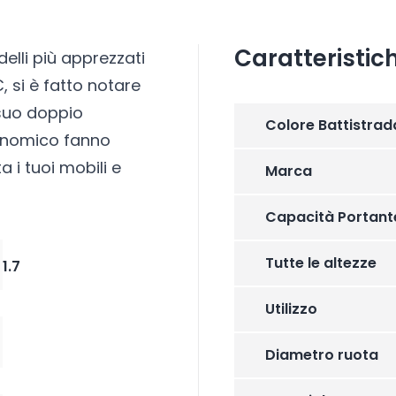
Caratteristic
elli più apprezzati
 si è fatto notare
 suo doppio
Colore Battistrad
gonomico fanno
 i tuoi mobili e
Marca
Capacità Portant
Tutte le altezze
1.7
Utilizzo
Diametro ruota