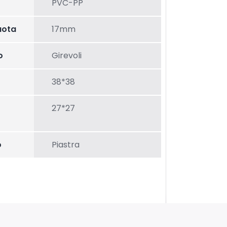
PVC-PP
uota
17mm
o
Girevoli
38*38
27*27
o
Piastra