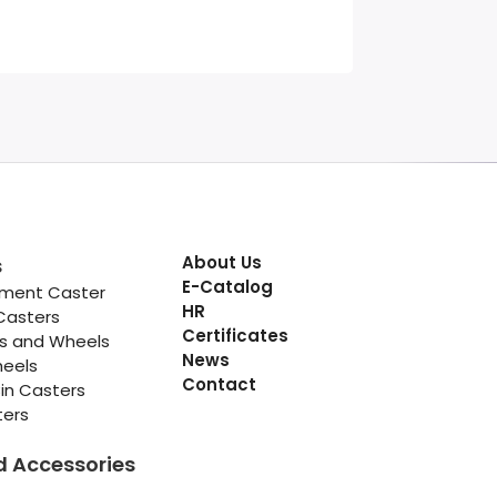
About Us
s
E-Catalog
pment Caster
HR
Casters
Certificates
rs and Wheels
News
heels
Contact
in Casters
ters
d Accessories