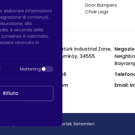
Door Bumpers
per elaborare informazioni
Chair Legs
integrazione di contenuti,
misurazione, alla
media. A seconda della
Il consenso è volontario,
ò essere revocato in
Fabbrica di Hadımköy:
Atatürk Industrial Zone,
Negozio
.
Uzunçayır Street, No:11 Hadımköy, 34555
Neighbo
Arnavutköy/Istanbul
Bayramp
Marketing
Telefono:
+90 212 640 66 46
Telefono
Email:
export@htsteker.com
Email:
i
Rifiuto
Copyright © 2023 |
HTS - Tekerlek Sistemleri