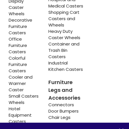
Display
Medical Casters
Caster
Shopping Cart
Wheels
Casters and
Decorative
Wheels
Furniture
Heavy Duty
Casters
Caster Wheels
Office
Container and
Furniture
Trash Bin
Casters
Casters
Colorful
Industrial
Furniture
Kitchen Casters
Casters
Cooler and
Furniture
Warmer
Legs and
Caster
Small Casters
Accessories
Wheels
Connectors
Hotel
Door Bumpers
Equipment
Chair Legs
Casters