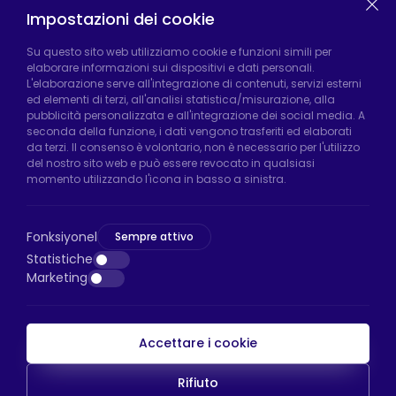
Impostazioni dei cookie
Fabbrica di Hadımköy:
Atatürk Industrial Zone,
Su questo sito web utilizziamo cookie e funzioni simili per
elaborare informazioni sui dispositivi e dati personali.
Uzunçayır Street, No:11 Hadımköy, 34555
L'elaborazione serve all'integrazione di contenuti, servizi esterni
Arnavutköy/Istanbul
ed elementi di terzi, all'analisi statistica/misurazione, alla
pubblicità personalizzata e all'integrazione dei social media. A
Telefono:
+90 212 640 66 46
seconda della funzione, i dati vengono trasferiti ed elaborati
da terzi. Il consenso è volontario, non è necessario per l'utilizzo
Email:
export@htsteker.com
del nostro sito web e può essere revocato in qualsiasi
Negozio Bayrampasa:
Kocatepe
momento utilizzando l'icona in basso a sinistra.
Neighborhood, 50th Year Avenue, No: 69/A
Bayrampaşa/Istanbul
Fonksiyonel
Sempre attivo
Telefono:
+90 530 044 64 87
Statistiche
Marketing
Email:
info@htsteker.com
Accettare i cookie
Pagamento HTS
Rifiuto