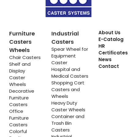
About Us
Furniture
Industrial
E-Catalog
Casters
Casters
HR
Spear Wheel for
Wheels
Certificates
Equipment
Chair Casters
News
Caster
Shelf and
Contact
Hospital and
Display
Medical Casters
Caster
Shopping Cart
Wheels
Casters and
Decorative
Wheels
Furniture
Heavy Duty
Casters
Caster Wheels
Office
Container and
Furniture
Trash Bin
Casters
Casters
Colorful
Industrial