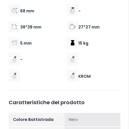
68 mm
-
38*38 mm
27*27 mm
5 mm
15 kg
-
KROM
Caratteristiche del prodotto
Colore Battistrada
Nero