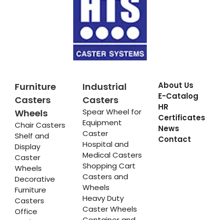
About Us
Furniture
Industrial
E-Catalog
Casters
Casters
HR
Spear Wheel for
Wheels
Certificates
Equipment
Chair Casters
News
Caster
Shelf and
Contact
Hospital and
Display
Medical Casters
Caster
Shopping Cart
Wheels
Casters and
Decorative
Wheels
Furniture
Heavy Duty
Casters
Caster Wheels
Office
Container and