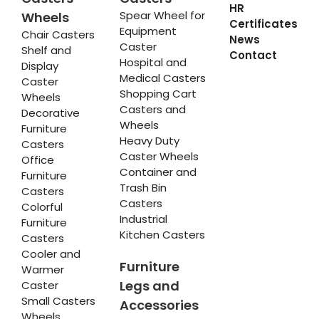
HR
Spear Wheel for
Wheels
Certificates
Equipment
Chair Casters
News
Caster
Shelf and
Contact
Hospital and
Display
Medical Casters
Caster
Shopping Cart
Wheels
Casters and
Decorative
Wheels
Furniture
Heavy Duty
Casters
Caster Wheels
Office
Container and
Furniture
Trash Bin
Casters
Casters
Colorful
Industrial
Furniture
Kitchen Casters
Casters
Cooler and
Furniture
Warmer
Legs and
Caster
Small Casters
Accessories
Wheels