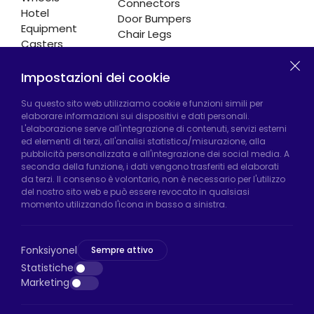
Connectors
Hotel
Door Bumpers
Equipment
Chair Legs
Casters
Impostazioni dei cookie
Fabbrica di Hadımköy:
Atatürk Industrial Zone,
Su questo sito web utilizziamo cookie e funzioni simili per
elaborare informazioni sui dispositivi e dati personali.
Uzunçayır Street, No:11 Hadımköy, 34555
L'elaborazione serve all'integrazione di contenuti, servizi esterni
Arnavutköy/Istanbul
ed elementi di terzi, all'analisi statistica/misurazione, alla
pubblicità personalizzata e all'integrazione dei social media. A
Telefono:
+90 212 640 66 46
seconda della funzione, i dati vengono trasferiti ed elaborati
da terzi. Il consenso è volontario, non è necessario per l'utilizzo
Email:
export@htsteker.com
del nostro sito web e può essere revocato in qualsiasi
Negozio Bayrampasa:
Kocatepe
momento utilizzando l'icona in basso a sinistra.
Neighborhood, 50th Year Avenue, No: 69/A
Bayrampaşa/Istanbul
Fonksiyonel
Sempre attivo
Telefono:
+90 530 044 64 87
Statistiche
Marketing
Email:
info@htsteker.com