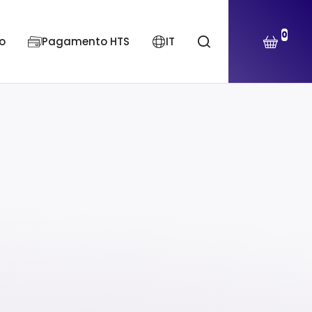
0
o
Pagamento HTS
IT