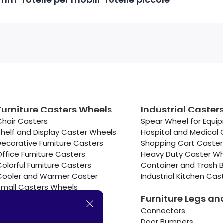
Furniture Casters Wheels
Industrial Caster
Chair Casters
Spear Wheel for Equi
Shelf and Display Caster Wheels
Hospital and Medical 
Decorative Furniture Casters
Shopping Cart Caste
Office Furniture Casters
Heavy Duty Caster W
Colorful Furniture Casters
Container and Trash B
Cooler and Warmer Caster
Industrial Kitchen Cas
Small Casters Wheels
Furniture Legs an
Hotel Equipment Casters
Connectors
Door Bumpers