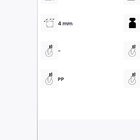
4 mm
-
PP