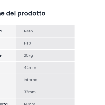
he del prodotto
a
Nero
HTS
e
20kg
42mm
interno
32mm
uota
14mm