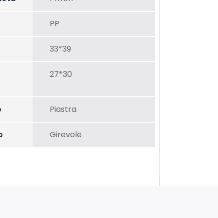
PP
33*39
27*30
o
Piastra
o
Girevole