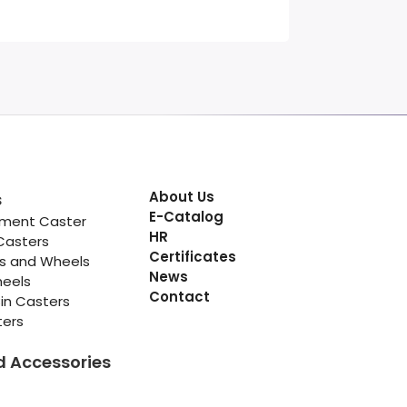
About Us
s
E-Catalog
pment Caster
HR
Casters
Certificates
rs and Wheels
News
heels
Contact
in Casters
ters
d Accessories