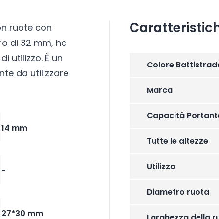
Caratteristic
on ruote con
tro di 32 mm, ha
 utilizzo. È un
Colore Battistrad
te da utilizzare
Marca
Capacità Portant
14 mm
Tutte le altezze
Utilizzo
-
Diametro ruota
27*30 mm
Larghezza della r