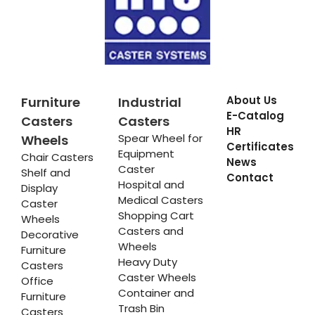
About Us
Furniture
Industrial
E-Catalog
Casters
Casters
HR
Spear Wheel for
Wheels
Certificates
Equipment
Chair Casters
News
Caster
Shelf and
Contact
Hospital and
Display
Medical Casters
Caster
Shopping Cart
Wheels
Casters and
Decorative
Wheels
Furniture
Heavy Duty
Casters
Caster Wheels
Office
Container and
Furniture
Trash Bin
Casters