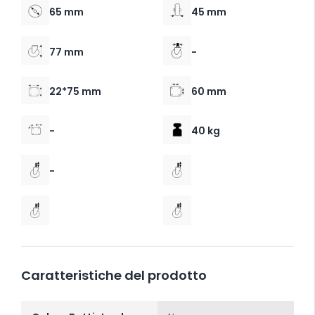
65 mm
45 mm
77 mm
-
22*75 mm
60 mm
-
40 kg
-
Caratteristiche del prodotto