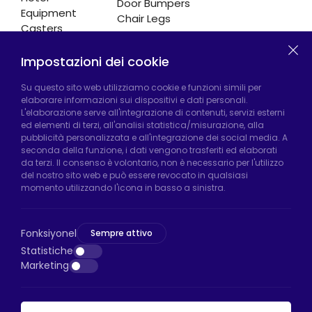
Door Bumpers
Equipment
Chair Legs
Casters
Impostazioni dei cookie
Fabbrica di Hadımköy:
Atatürk Industrial Zone,
Su questo sito web utilizziamo cookie e funzioni simili per
elaborare informazioni sui dispositivi e dati personali.
Uzunçayır Street, No:11 Hadımköy, 34555
L'elaborazione serve all'integrazione di contenuti, servizi esterni
Arnavutköy/Istanbul
ed elementi di terzi, all'analisi statistica/misurazione, alla
pubblicità personalizzata e all'integrazione dei social media. A
Telefono:
+90 212 640 66 46
seconda della funzione, i dati vengono trasferiti ed elaborati
da terzi. Il consenso è volontario, non è necessario per l'utilizzo
Email:
export@htsteker.com
del nostro sito web e può essere revocato in qualsiasi
Negozio Bayrampasa:
Kocatepe
momento utilizzando l'icona in basso a sinistra.
Neighborhood, 50th Year Avenue, No: 69/A
Bayrampaşa/Istanbul
Fonksiyonel
Sempre attivo
Telefono:
+90 530 044 64 87
Statistiche
Marketing
Email:
info@htsteker.com