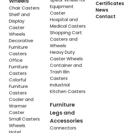
Wheels
Certificates
Equipment
Chair Casters
News
Caster
Shelf and
Contact
Hospital and
Display
Medical Casters
Caster
Shopping Cart
Wheels
Casters and
Decorative
Wheels
Furniture
Heavy Duty
Casters
Caster Wheels
Office
Container and
Furniture
Trash Bin
Casters
Casters
Colorful
Industrial
Furniture
Kitchen Casters
Casters
Cooler and
Furniture
Warmer
Legs and
Caster
Small Casters
Accessories
Wheels
Connectors
Hotel