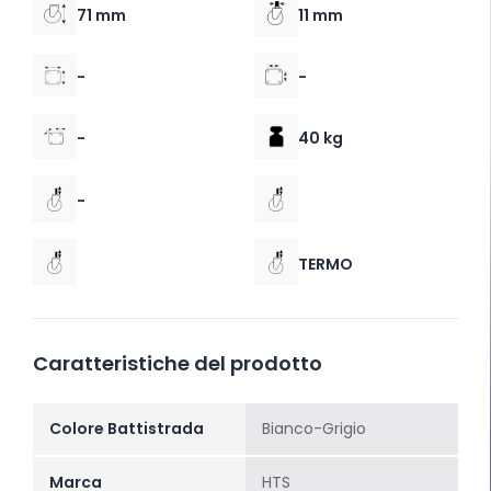
71 mm
11 mm
-
-
-
40 kg
-
TERMO
Caratteristiche del prodotto
Colore Battistrada
Bianco-Grigio
Marca
HTS