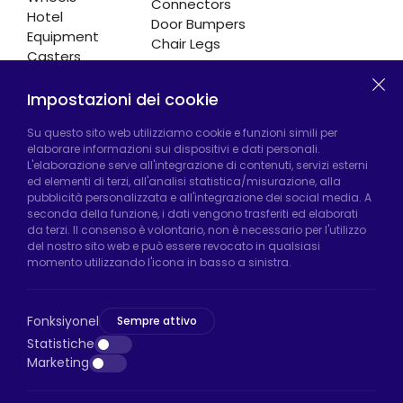
Connectors
Hotel
Door Bumpers
Equipment
Chair Legs
Casters
Impostazioni dei cookie
Fabbrica di Hadımköy:
Atatürk Industrial Zone,
Su questo sito web utilizziamo cookie e funzioni simili per
elaborare informazioni sui dispositivi e dati personali.
Uzunçayır Street, No:11 Hadımköy, 34555
L'elaborazione serve all'integrazione di contenuti, servizi esterni
Arnavutköy/Istanbul
ed elementi di terzi, all'analisi statistica/misurazione, alla
pubblicità personalizzata e all'integrazione dei social media. A
Telefono:
+90 212 640 66 46
seconda della funzione, i dati vengono trasferiti ed elaborati
da terzi. Il consenso è volontario, non è necessario per l'utilizzo
Email:
export@htsteker.com
del nostro sito web e può essere revocato in qualsiasi
Negozio Bayrampasa:
Kocatepe
momento utilizzando l'icona in basso a sinistra.
Neighborhood, 50th Year Avenue, No: 69/A
Bayrampaşa/Istanbul
Fonksiyonel
Sempre attivo
Telefono:
+90 530 044 64 87
Statistiche
Marketing
Email:
info@htsteker.com