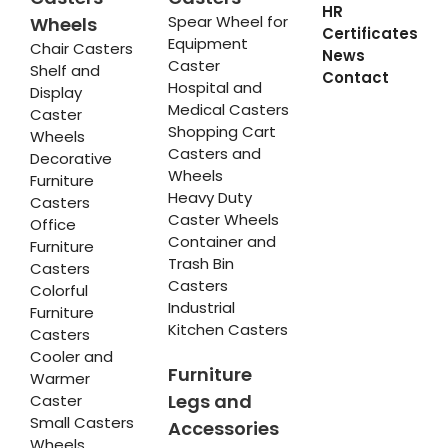
HR
Spear Wheel for
Wheels
Certificates
Equipment
Chair Casters
News
Caster
Shelf and
Contact
Hospital and
Display
Medical Casters
Caster
Shopping Cart
Wheels
Casters and
Decorative
Wheels
Furniture
Heavy Duty
Casters
Caster Wheels
Office
Container and
Furniture
Trash Bin
Casters
Casters
Colorful
Industrial
Furniture
Kitchen Casters
Casters
Cooler and
Furniture
Warmer
Legs and
Caster
Small Casters
Accessories
Wheels