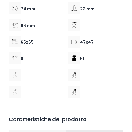
74 mm
22 mm
96 mm
65x65
47x47
8
50
Caratteristiche del prodotto