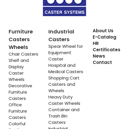
About Us
Furniture
Industrial
E-Catalog
Casters
Casters
HR
Spear Wheel for
Wheels
Certificates
Equipment
Chair Casters
News
Caster
Shelf and
Contact
Hospital and
Display
Medical Casters
Caster
Shopping Cart
Wheels
Casters and
Decorative
Wheels
Furniture
Heavy Duty
Casters
Caster Wheels
Office
Container and
Furniture
Trash Bin
Casters
Casters
Colorful
Industrial