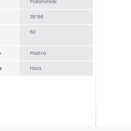
Poliammide
38*86
60
o
Piastra
o
Fissa