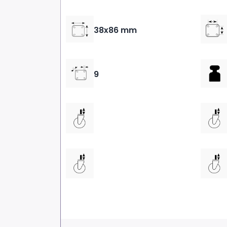
38x86 mm
9