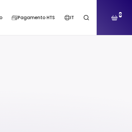
0
o
Pagamento HTS
IT