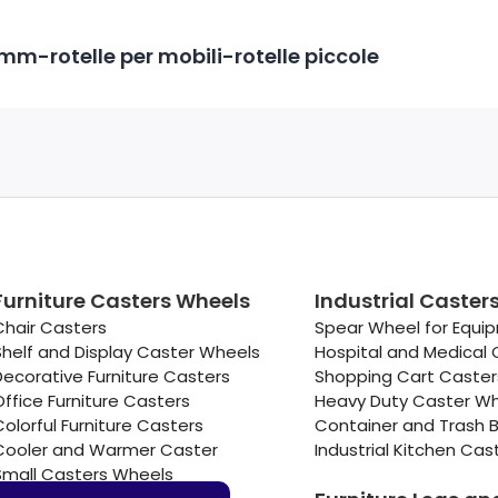
mm-rotelle per mobili-rotelle piccole
Furniture Casters Wheels
Industrial Caster
Chair Casters
Spear Wheel for Equi
Shelf and Display Caster Wheels
Hospital and Medical 
Decorative Furniture Casters
Shopping Cart Caste
Office Furniture Casters
Heavy Duty Caster W
Colorful Furniture Casters
Container and Trash B
Cooler and Warmer Caster
Industrial Kitchen Cas
Small Casters Wheels