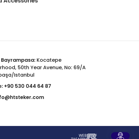
d Accessories
 Bayrampasa:
Kocatepe
rhood, 50th Year Avenue, No: 69/A
aşa/Istanbul
:
+90 530 044 64 87
nfo@htsteker.com
WEB
İSTANBUL WEB TASARIM AJANSI - PENT