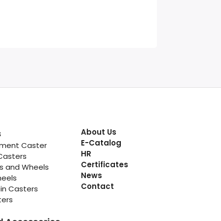
About Us
s
E-Catalog
pment Caster
HR
Casters
Certificates
rs and Wheels
News
heels
Contact
in Casters
ters