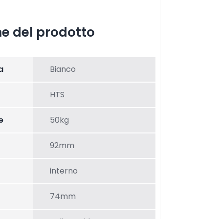
he del prodotto
a
Bianco
HTS
e
50kg
92mm
interno
74mm