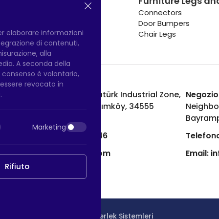
Furniture Legs an
Hotel Equipment Casters
Connectors
Door Bumpers
per elaborare informazioni
Chair Legs
integrazione di contenuti,
misurazione, alla
media. A seconda della
Il consenso è volontario,
ò essere revocato in
Fabbrica di Hadımköy:
Atatürk Industrial Zone,
Negozio
.
Uzunçayır Street, No:11 Hadımköy, 34555
Neighbo
Arnavutköy/Istanbul
Bayramp
Marketing
Telefono:
+90 212 640 66 46
Telefono
Email:
export@htsteker.com
Email:
i
Rifiuto
Copyright © 2023 |
HTS - Tekerlek Sistemleri