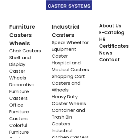
About Us
Furniture
Industrial
E-Catalog
Casters
Casters
HR
Spear Wheel for
Wheels
Certificates
Equipment
Chair Casters
News
Caster
Shelf and
Contact
Hospital and
Display
Medical Casters
Caster
Shopping Cart
Wheels
Casters and
Decorative
Wheels
Furniture
Heavy Duty
Casters
Caster Wheels
Office
Container and
Furniture
Trash Bin
Casters
Casters
Colorful
Industrial
Furniture
Kitchen Casters