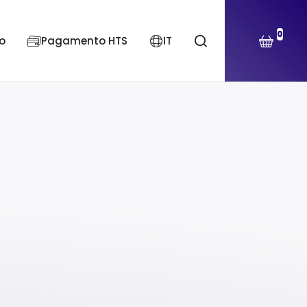
0
o
Pagamento HTS
IT