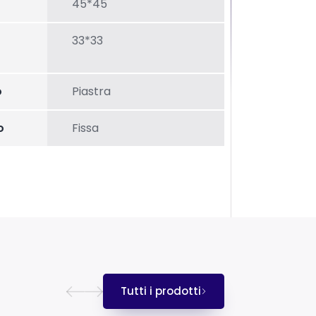
45*45
33*33
o
Piastra
o
Fissa
Tutti i prodotti