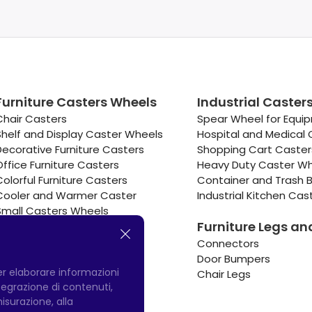
Furniture Casters Wheels
Industrial Caster
Chair Casters
Spear Wheel for Equi
Shelf and Display Caster Wheels
Hospital and Medical 
Decorative Furniture Casters
Shopping Cart Caste
Office Furniture Casters
Heavy Duty Caster W
Colorful Furniture Casters
Container and Trash B
Cooler and Warmer Caster
Industrial Kitchen Cas
Small Casters Wheels
Furniture Legs an
Hotel Equipment Casters
Connectors
Door Bumpers
per elaborare informazioni
Chair Legs
integrazione di contenuti,
misurazione, alla