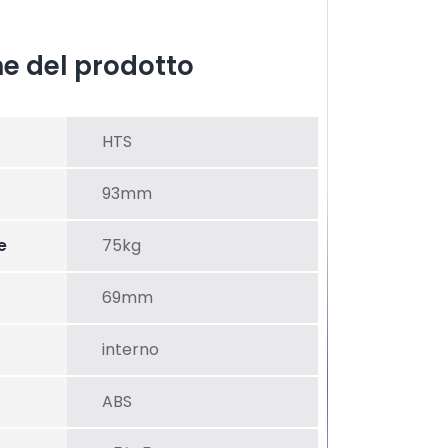
he del prodotto
HTS
93mm
e
75kg
69mm
interno
ABS