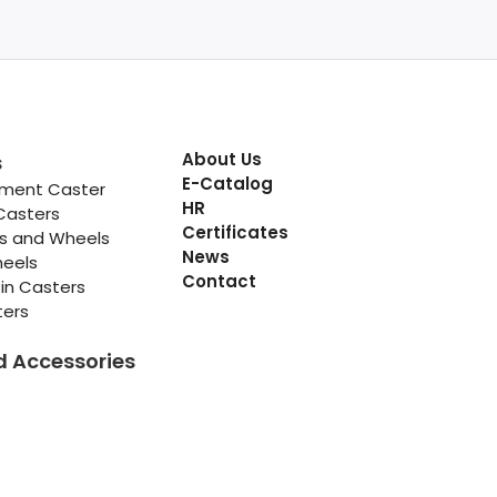
About Us
s
E-Catalog
pment Caster
HR
Casters
Certificates
rs and Wheels
News
heels
Contact
in Casters
ters
d Accessories