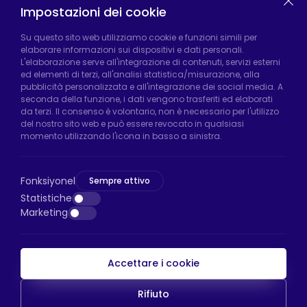
Impostazioni dei cookie
Fabbrica di Hadımköy:
Atatürk Industrial Zone,
Su questo sito web utilizziamo cookie e funzioni simili per
elaborare informazioni sui dispositivi e dati personali.
Uzunçayır Street, No:11 Hadımköy, 34555
L'elaborazione serve all'integrazione di contenuti, servizi esterni
Arnavutköy/Istanbul
ed elementi di terzi, all'analisi statistica/misurazione, alla
pubblicità personalizzata e all'integrazione dei social media. A
Telefono:
+90 212 640 66 46
seconda della funzione, i dati vengono trasferiti ed elaborati
da terzi. Il consenso è volontario, non è necessario per l'utilizzo
Email:
export@htsteker.com
del nostro sito web e può essere revocato in qualsiasi
Negozio Bayrampasa:
Kocatepe
momento utilizzando l'icona in basso a sinistra.
Neighborhood, 50th Year Avenue, No: 69/A
Bayrampaşa/Istanbul
Fonksiyonel
Sempre attivo
Telefono:
+90 530 044 64 87
Statistiche
Marketing
Email:
info@htsteker.com
Accettare i cookie
Pagamento HTS
Rifiuto