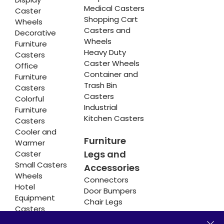
Medical Casters
Caster
Shopping Cart
Wheels
Casters and
Decorative
Wheels
Furniture
Heavy Duty
Casters
Caster Wheels
Office
Container and
Furniture
Trash Bin
Casters
Casters
Colorful
Industrial
Furniture
Kitchen Casters
Casters
Cooler and
Furniture
Warmer
Legs and
Caster
Small Casters
Accessories
Wheels
Connectors
Hotel
Door Bumpers
Equipment
Chair Legs
Casters