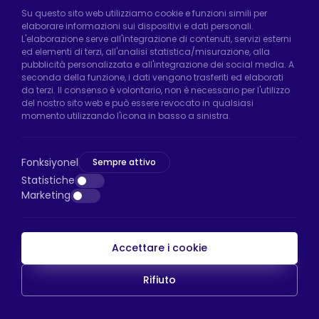
Fabbrica di Hadımköy:
Atatürk Industrial Zone,
Su questo sito web utilizziamo cookie e funzioni simili per
elaborare informazioni sui dispositivi e dati personali.
Uzunçayır Street, No:11 Hadımköy, 34555
L'elaborazione serve all'integrazione di contenuti, servizi esterni
Arnavutköy/Istanbul
ed elementi di terzi, all'analisi statistica/misurazione, alla
pubblicità personalizzata e all'integrazione dei social media. A
Telefono:
+90 212 640 66 46
seconda della funzione, i dati vengono trasferiti ed elaborati
da terzi. Il consenso è volontario, non è necessario per l'utilizzo
Email:
export@htsteker.com
del nostro sito web e può essere revocato in qualsiasi
Negozio Bayrampasa:
Kocatepe
momento utilizzando l'icona in basso a sinistra.
Neighborhood, 50th Year Avenue, No: 69/A
Bayrampaşa/Istanbul
Fonksiyonel
Sempre attivo
Telefono:
+90 530 044 64 87
Statistiche
Marketing
Email:
info@htsteker.com
Accettare i cookie
Pagamento HTS
Rifiuto
Copyright © 2023 |
HTS - Tekerlek Sistemleri