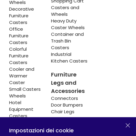
Shopping Cart
Wheels
Casters and
Decorative
Wheels
Furniture
Heavy Duty
Casters
Caster Wheels
Office
Container and
Furniture
Trash Bin
Casters
Casters
Colorful
Industrial
Furniture
Kitchen Casters
Casters
Cooler and
Furniture
Warmer
Legs and
Caster
Small Casters
Accessories
Wheels
Connectors
Hotel
Door Bumpers
Equipment
Chair Legs
Casters
Impostazioni dei cookie