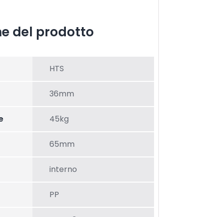
he del prodotto
HTS
36mm
e
45kg
65mm
interno
PP