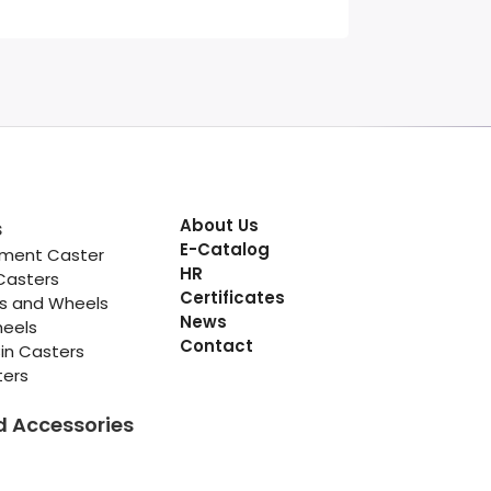
About Us
s
E-Catalog
pment Caster
HR
Casters
Certificates
rs and Wheels
News
heels
Contact
in Casters
ters
d Accessories