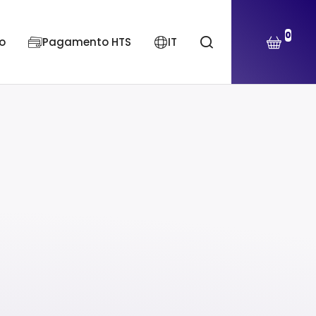
0
o
Pagamento HTS
IT