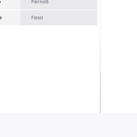
o
Perno8
o
Fissa