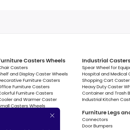
Furniture Casters Wheels
Industrial Caster
Chair Casters
Spear Wheel for Equi
Shelf and Display Caster Wheels
Hospital and Medical 
Decorative Furniture Casters
Shopping Cart Caste
Office Furniture Casters
Heavy Duty Caster W
Colorful Furniture Casters
Container and Trash B
Cooler and Warmer Caster
Industrial Kitchen Cas
Small Casters Wheels
Furniture Legs an
Hotel Equipment Casters
Connectors
Door Bumpers