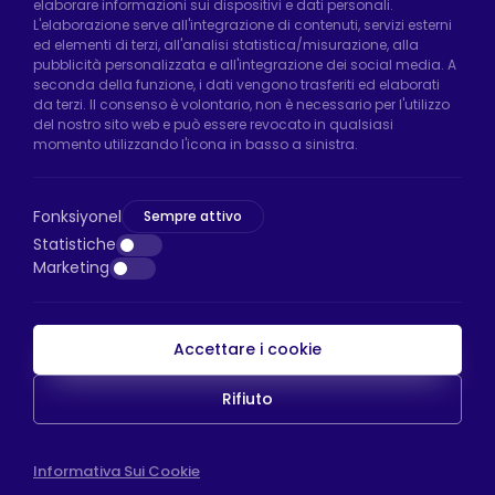
elaborare informazioni sui dispositivi e dati personali.
Uzunçayır Street, No:11 Hadımköy, 34555
L'elaborazione serve all'integrazione di contenuti, servizi esterni
Arnavutköy/Istanbul
ed elementi di terzi, all'analisi statistica/misurazione, alla
pubblicità personalizzata e all'integrazione dei social media. A
Telefono:
+90 212 640 66 46
seconda della funzione, i dati vengono trasferiti ed elaborati
da terzi. Il consenso è volontario, non è necessario per l'utilizzo
Email:
export@htsteker.com
del nostro sito web e può essere revocato in qualsiasi
Negozio Bayrampasa:
Kocatepe
momento utilizzando l'icona in basso a sinistra.
Neighborhood, 50th Year Avenue, No: 69/A
Bayrampaşa/Istanbul
Fonksiyonel
Sempre attivo
Telefono:
+90 530 044 64 87
Statistiche
Marketing
Email:
info@htsteker.com
Accettare i cookie
Pagamento HTS
Rifiuto
Copyright © 2023 |
HTS - Tekerlek Sistemleri
WEB
Informativa Sui Cookie
İSTANBUL WEB TASARIM AJANSI - PENTA YAZIL
TASARIM