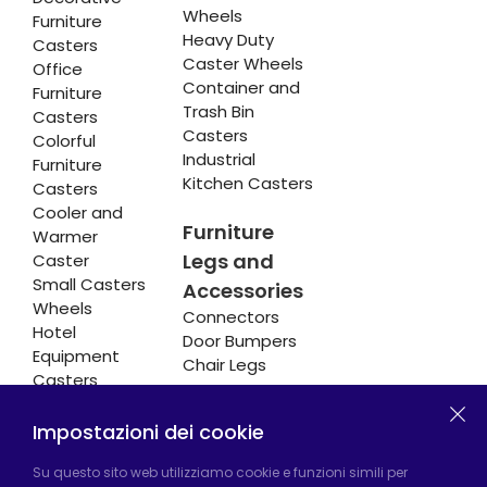
Wheels
Furniture
Heavy Duty
Casters
Caster Wheels
Office
Container and
Furniture
Trash Bin
Casters
Casters
Colorful
Industrial
Furniture
Kitchen Casters
Casters
Cooler and
Furniture
Warmer
Legs and
Caster
Small Casters
Accessories
Wheels
Connectors
Hotel
Door Bumpers
Equipment
Chair Legs
Casters
Impostazioni dei cookie
Fabbrica di Hadımköy:
Atatürk Industrial Zone,
Su questo sito web utilizziamo cookie e funzioni simili per