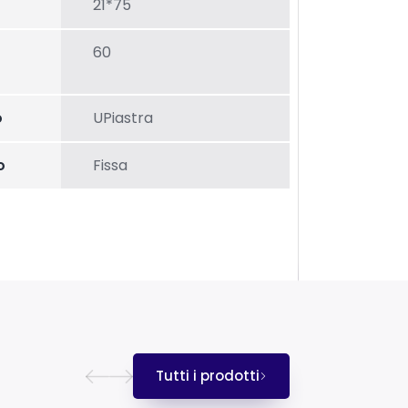
21*75
60
o
UPiastra
o
Fissa
Tutti i prodotti