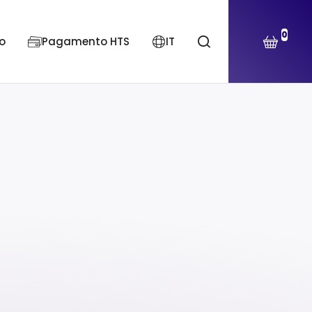
0
o
Pagamento HTS
IT