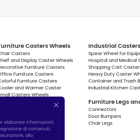
Furniture Casters Wheels
Industrial Caster
Chair Casters
Spear Wheel for Equi
Shelf and Display Caster Wheels
Hospital and Medical 
Decorative Furniture Casters
Shopping Cart Caste
Office Furniture Casters
Heavy Duty Caster W
Colorful Furniture Casters
Container and Trash B
Cooler and Warmer Caster
Industrial Kitchen Cas
Small Casters Wheels
Furniture Legs an
Hotel Equipment Casters
Connectors
Door Bumpers
per elaborare informazioni
Chair Legs
integrazione di contenuti,
misurazione, alla