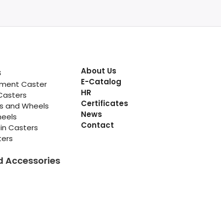
About Us
s
E-Catalog
pment Caster
HR
Casters
Certificates
rs and Wheels
News
heels
Contact
in Casters
ters
d Accessories