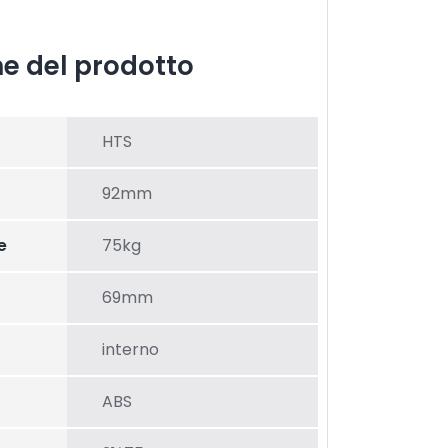
he del prodotto
HTS
92mm
e
75kg
69mm
interno
ABS