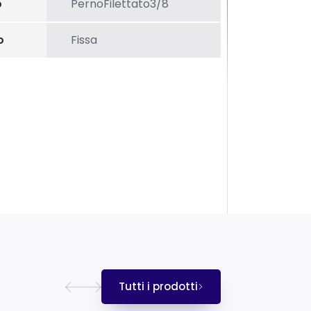
o
PernoFilettato3/8
o
Fissa
Tutti i prodotti