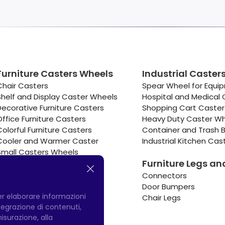
Furniture Casters Wheels
Industrial Caster
Chair Casters
Spear Wheel for Equi
Shelf and Display Caster Wheels
Hospital and Medical 
Decorative Furniture Casters
Shopping Cart Caste
Office Furniture Casters
Heavy Duty Caster W
Colorful Furniture Casters
Container and Trash B
Cooler and Warmer Caster
Industrial Kitchen Cas
Small Casters Wheels
Furniture Legs an
Hotel Equipment Casters
Connectors
Door Bumpers
per elaborare informazioni
Chair Legs
integrazione di contenuti,
misurazione, alla