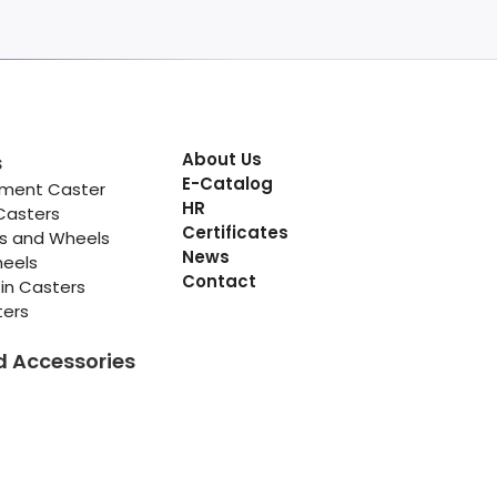
About Us
s
E-Catalog
pment Caster
HR
Casters
Certificates
rs and Wheels
News
heels
Contact
in Casters
ters
d Accessories