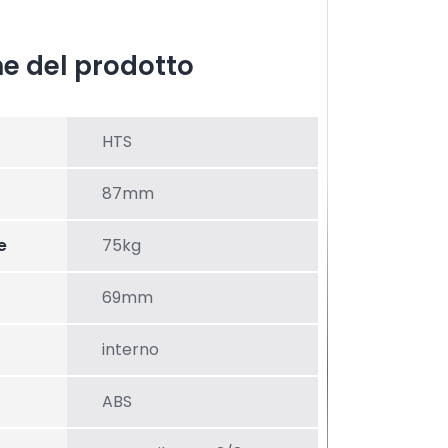
he del prodotto
HTS
87mm
e
75kg
69mm
interno
ABS