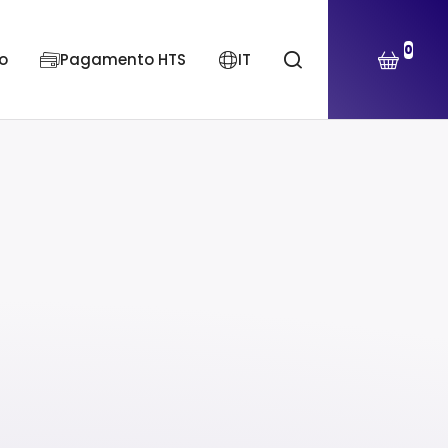
0
o
Pagamento HTS
IT