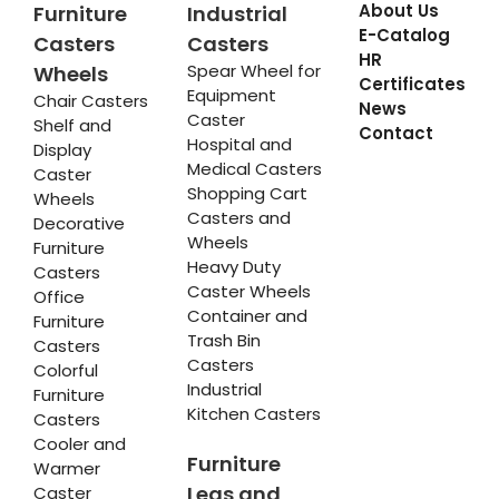
About Us
Furniture
Industrial
E-Catalog
Casters
Casters
HR
Spear Wheel for
Wheels
Certificates
Equipment
Chair Casters
News
Caster
Shelf and
Contact
Hospital and
Display
Medical Casters
Caster
Shopping Cart
Wheels
Casters and
Decorative
Wheels
Furniture
Heavy Duty
Casters
Caster Wheels
Office
Container and
Furniture
Trash Bin
Casters
Casters
Colorful
Industrial
Furniture
Kitchen Casters
Casters
Cooler and
Furniture
Warmer
Legs and
Caster