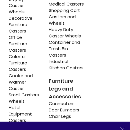
Medical Casters
Caster
Shopping Cart
Wheels
Casters and
Decorative
Wheels
Furniture
Heavy Duty
Casters
Caster Wheels
Office
Container and
Furniture
Trash Bin
Casters
Casters
Colorful
Industrial
Furniture
Kitchen Casters
Casters
Cooler and
Furniture
Warmer
Legs and
Caster
Small Casters
Accessories
Wheels
Connectors
Hotel
Door Bumpers
Equipment
Chair Legs
Casters