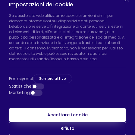
Impostazioni dei cookie
Fabbrica di Hadımköy:
Atatürk Industrial Zone,
Su questo sito web utilizziamo cookie e funzioni simili per
elaborare informazioni sui dispositivi e dati personali.
Uzunçayır Street, No:11 Hadımköy, 34555
L'elaborazione serve all'integrazione di contenuti, servizi esterni
Arnavutköy/Istanbul
ed elementi di terzi, all'analisi statistica/misurazione, alla
pubblicità personalizzata e all'integrazione dei social media. A
Telefono:
+90 212 640 66 46
seconda della funzione, i dati vengono trasferiti ed elaborati
da terzi. Il consenso è volontario, non è necessario per l'utilizzo
Email:
export@htsteker.com
del nostro sito web e può essere revocato in qualsiasi
Negozio Bayrampasa:
Kocatepe
momento utilizzando l'icona in basso a sinistra.
Neighborhood, 50th Year Avenue, No: 69/A
Bayrampaşa/Istanbul
Fonksiyonel
Sempre attivo
Telefono:
+90 530 044 64 87
Statistiche
Marketing
Email:
info@htsteker.com
Accettare i cookie
Pagamento HTS
Rifiuto