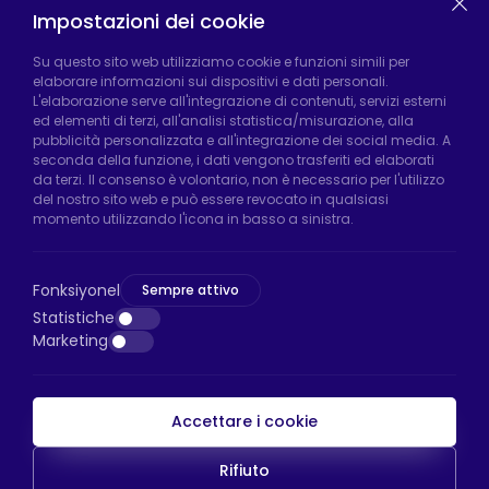
Impostazioni dei cookie
Fabbrica di Hadımköy:
Atatürk Industrial Zone,
Su questo sito web utilizziamo cookie e funzioni simili per
elaborare informazioni sui dispositivi e dati personali.
Uzunçayır Street, No:11 Hadımköy, 34555
L'elaborazione serve all'integrazione di contenuti, servizi esterni
Arnavutköy/Istanbul
ed elementi di terzi, all'analisi statistica/misurazione, alla
pubblicità personalizzata e all'integrazione dei social media. A
Telefono:
+90 212 640 66 46
seconda della funzione, i dati vengono trasferiti ed elaborati
da terzi. Il consenso è volontario, non è necessario per l'utilizzo
Email:
export@htsteker.com
del nostro sito web e può essere revocato in qualsiasi
Negozio Bayrampasa:
Kocatepe
momento utilizzando l'icona in basso a sinistra.
Neighborhood, 50th Year Avenue, No: 69/A
Bayrampaşa/Istanbul
Fonksiyonel
Sempre attivo
Telefono:
+90 530 044 64 87
Statistiche
Marketing
Email:
info@htsteker.com
Accettare i cookie
Pagamento HTS
Rifiuto