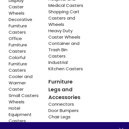
Display
Medical Casters
Caster
Shopping Cart
Wheels
Casters and
Decorative
Wheels
Furniture
Heavy Duty
Casters
Caster Wheels
Office
Container and
Furniture
Trash Bin
Casters
Casters
Colorful
Industrial
Furniture
Kitchen Casters
Casters
Cooler and
Furniture
Warmer
Legs and
Caster
Small Casters
Accessories
Wheels
Connectors
Hotel
Door Bumpers
Equipment
Chair Legs
Casters