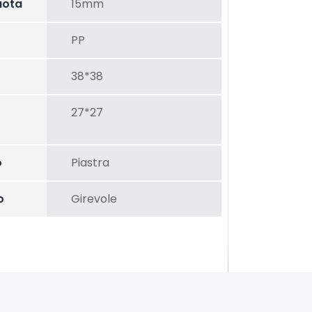
uota
15mm
PP
38*38
27*27
o
Piastra
o
Girevole