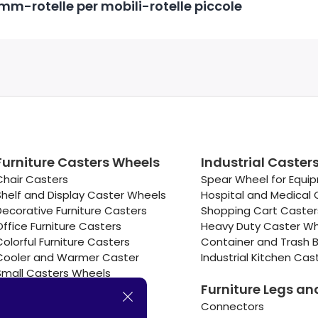
mm-rotelle per mobili-rotelle piccole
Furniture Casters Wheels
Industrial Caster
Chair Casters
Spear Wheel for Equi
Shelf and Display Caster Wheels
Hospital and Medical 
Decorative Furniture Casters
Shopping Cart Caste
Office Furniture Casters
Heavy Duty Caster W
Colorful Furniture Casters
Container and Trash B
Cooler and Warmer Caster
Industrial Kitchen Cas
Small Casters Wheels
Furniture Legs an
Hotel Equipment Casters
Connectors