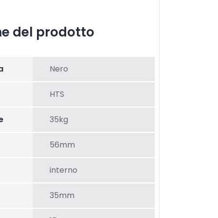
he del prodotto
a
Nero
HTS
e
35kg
56mm
interno
35mm