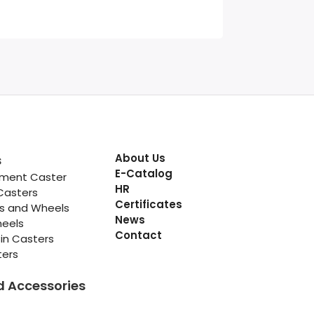
About Us
s
E-Catalog
pment Caster
HR
Casters
Certificates
rs and Wheels
News
heels
Contact
in Casters
ters
d Accessories