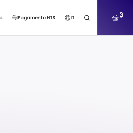
0
o
Pagamento HTS
IT