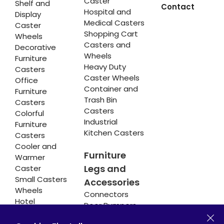
Caster
Shelf and
Contact
Hospital and
Display
Medical Casters
Caster
Shopping Cart
Wheels
Casters and
Decorative
Wheels
Furniture
Heavy Duty
Casters
Caster Wheels
Office
Container and
Furniture
Trash Bin
Casters
Casters
Colorful
Industrial
Furniture
Kitchen Casters
Casters
Cooler and
Furniture
Warmer
Legs and
Caster
Small Casters
Accessories
Wheels
Connectors
Hotel
Door Bumpers
Equipment
Chair Legs
Casters