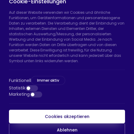
Cookie-Einstellungen
Auf dieser Website verwenden wir Cookies und ähnliche
Funktionen, um Geräteinformationen und personenbezogene
Daten zu verarbeiten. Die Verarbeitung dient der Einbindung von
Hadımköy Fabrik:
Atatürk Sanayi Bölgesi,
Inhalten, externen Diensten und Elementen Dritter, der
Uzunçayır Caddesi, No:11 Hadımköy, 34555
statistischen Auswertung/Messung, der personalisierten
Arnavutköy/İstanbul
Werbung und der Einbindung von Social Media. Je nach
Funktion werden Daten an Dritte übertragen und von diesen
Telefon:
+90 212 640 66 46
verarbeitet. Diese Einwilligung ist freiwillig, für die Nutzung
unserer Website nicht erforderlich und kann jederzeit über das
E-Mail:
export@htsteker.com
Symbol unten links widerrufen werden.
Bayrampaşa Store:
Kocatepe, 50. Yıl Cd No:63
D:a, 34045 Bayrampaşa/İstanbul
Funktionell
Immer aktiv
Telefon:
+90 530 044 64 87
Statistik
Marketing
E-Mail:
info@htsteker.com
Cookies akzeptieren
HTS-Zahlung
Ablehnen