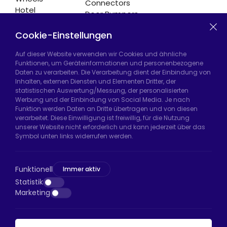
Connectors
Hotel
Door Bumpers
Equipment
Chair Legs
Casters
Cookie-Einstellungen
Auf dieser Website verwenden wir Cookies und ähnliche
Funktionen, um Geräteinformationen und personenbezogene
Daten zu verarbeiten. Die Verarbeitung dient der Einbindung von
Hadımköy Fabrik:
Atatürk Sanayi Bölgesi,
Inhalten, externen Diensten und Elementen Dritter, der
Uzunçayır Caddesi, No:11 Hadımköy, 34555
statistischen Auswertung/Messung, der personalisierten
Arnavutköy/İstanbul
Werbung und der Einbindung von Social Media. Je nach
Funktion werden Daten an Dritte übertragen und von diesen
Telefon:
+90 212 640 66 46
verarbeitet. Diese Einwilligung ist freiwillig, für die Nutzung
unserer Website nicht erforderlich und kann jederzeit über das
E-Mail:
export@htsteker.com
Symbol unten links widerrufen werden.
Bayrampaşa Store:
Kocatepe, 50. Yıl Cd No:63
D:a, 34045 Bayrampaşa/İstanbul
Funktionell
Immer aktiv
Telefon:
+90 530 044 64 87
Statistik
Marketing
E-Mail:
info@htsteker.com