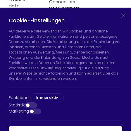
Connectors
Hotel
Door Bumpers
Equipment
Chair Legs
Casters
Cookie-Einstellungen
Auf dieser Website verwenden wir Cookies und ähnliche
Funktionen, um Geräteinformationen und personenbezogene
Daten zu verarbeiten. Die Verarbeitung dient der Einbindung von
Hadımköy Fabrik:
Atatürk Sanayi Bölgesi,
Inhalten, externen Diensten und Elementen Dritter, der
Uzunçayır Caddesi, No:11 Hadımköy, 34555
statistischen Auswertung/Messung, der personalisierten
Arnavutköy/İstanbul
Werbung und der Einbindung von Social Media. Je nach
Funktion werden Daten an Dritte übertragen und von diesen
Telefon:
+90 212 640 66 46
verarbeitet. Diese Einwilligung ist freiwillig, für die Nutzung
unserer Website nicht erforderlich und kann jederzeit über das
E-Mail:
export@htsteker.com
Symbol unten links widerrufen werden.
Bayrampaşa Store:
Kocatepe, 50. Yıl Cd No:63
D:a, 34045 Bayrampaşa/İstanbul
Funktionell
Immer aktiv
Telefon:
+90 530 044 64 87
Statistik
Marketing
E-Mail:
info@htsteker.com