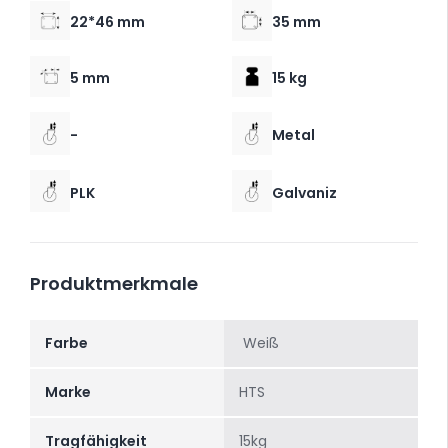
22*46 mm
35 mm
5 mm
15 kg
-
Metal
PLK
Galvaniz
Produktmerkmale
Farbe
Weiß
Marke
HTS
Tragfähigkeit
15kg