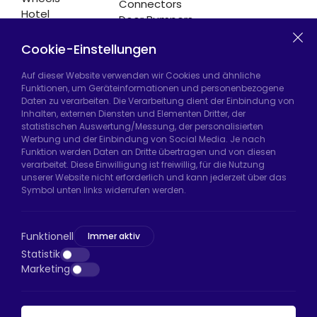
Connectors
Hotel
Door Bumpers
Equipment
Chair Legs
Casters
Cookie-Einstellungen
Auf dieser Website verwenden wir Cookies und ähnliche
Funktionen, um Geräteinformationen und personenbezogene
Daten zu verarbeiten. Die Verarbeitung dient der Einbindung von
Hadımköy Fabrik:
Atatürk Sanayi Bölgesi,
Inhalten, externen Diensten und Elementen Dritter, der
Uzunçayır Caddesi, No:11 Hadımköy, 34555
statistischen Auswertung/Messung, der personalisierten
Arnavutköy/İstanbul
Werbung und der Einbindung von Social Media. Je nach
Funktion werden Daten an Dritte übertragen und von diesen
Telefon:
+90 212 640 66 46
verarbeitet. Diese Einwilligung ist freiwillig, für die Nutzung
unserer Website nicht erforderlich und kann jederzeit über das
E-Mail:
export@htsteker.com
Symbol unten links widerrufen werden.
Bayrampaşa Store:
Kocatepe, 50. Yıl Cd No:63
D:a, 34045 Bayrampaşa/İstanbul
Funktionell
Immer aktiv
Telefon:
+90 530 044 64 87
Statistik
Marketing
E-Mail:
info@htsteker.com