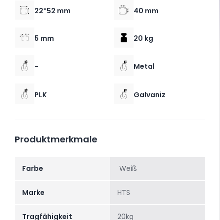
22*52 mm
40 mm
5 mm
20 kg
-
Metal
PLK
Galvaniz
Produktmerkmale
Farbe
Weiß
Marke
HTS
Tragfähigkeit
20kg