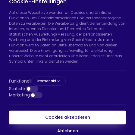
Cookie-Einstellungen
Auf dieser Website verwenden wir Cookies und ähnliche
Funktionen, um Geräteinformationen und personenbezogene
Daten zu verarbeiten. Die Verarbeitung dient der Einbindung von
Hadımköy Fabrik:
Atatürk Sanayi Bölgesi,
Inhalten, externen Diensten und Elementen Dritter, der
Uzunçayır Caddesi, No:11 Hadımköy, 34555
statistischen Auswertung/Messung, der personalisierten
Arnavutköy/İstanbul
Werbung und der Einbindung von Social Media. Je nach
Funktion werden Daten an Dritte übertragen und von diesen
Telefon:
+90 212 640 66 46
verarbeitet. Diese Einwilligung ist freiwillig, für die Nutzung
unserer Website nicht erforderlich und kann jederzeit über das
E-Mail:
export@htsteker.com
Symbol unten links widerrufen werden.
Bayrampaşa Store:
Kocatepe, 50. Yıl Cd No:63
D:a, 34045 Bayrampaşa/İstanbul
Funktionell
Immer aktiv
Telefon:
+90 530 044 64 87
Statistik
Marketing
E-Mail:
info@htsteker.com
Cookies akzeptieren
HTS-Zahlung
Ablehnen