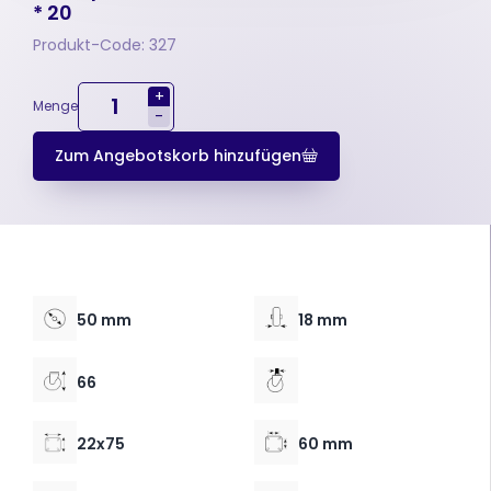
* 20
Produkt-Code: 327
+
Menge
-
Zum Angebotskorb hinzufügen
50 mm
18 mm
66
22x75
60 mm