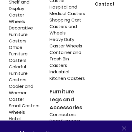
Caster
Shelf and
Contact
Hospital and
Display
Medical Casters
Caster
Shopping Cart
Wheels
Casters and
Decorative
Wheels
Furniture
Heavy Duty
Casters
Caster Wheels
Office
Container and
Furniture
Trash Bin
Casters
Casters
Colorful
Industrial
Furniture
Kitchen Casters
Casters
Cooler and
Furniture
Warmer
Legs and
Caster
Small Casters
Accessories
Wheels
Connectors
Hotel
Door Bumpers
Equipment
Chair Legs
Casters