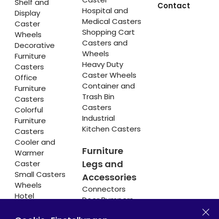
Shelf and
Contact
Hospital and
Display
Medical Casters
Caster
Shopping Cart
Wheels
Casters and
Decorative
Wheels
Furniture
Heavy Duty
Casters
Caster Wheels
Office
Container and
Furniture
Trash Bin
Casters
Casters
Colorful
Industrial
Furniture
Kitchen Casters
Casters
Cooler and
Furniture
Warmer
Legs and
Caster
Small Casters
Accessories
Wheels
Connectors
Hotel
Door Bumpers
Equipment
Chair Legs
Casters