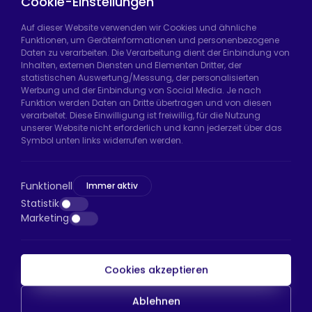
Cookie-Einstellungen
Auf dieser Website verwenden wir Cookies und ähnliche
Funktionen, um Geräteinformationen und personenbezogene
Daten zu verarbeiten. Die Verarbeitung dient der Einbindung von
Hadımköy Fabrik:
Atatürk Sanayi Bölgesi,
Inhalten, externen Diensten und Elementen Dritter, der
Uzunçayır Caddesi, No:11 Hadımköy, 34555
statistischen Auswertung/Messung, der personalisierten
Arnavutköy/İstanbul
Werbung und der Einbindung von Social Media. Je nach
Funktion werden Daten an Dritte übertragen und von diesen
Telefon:
+90 212 640 66 46
verarbeitet. Diese Einwilligung ist freiwillig, für die Nutzung
unserer Website nicht erforderlich und kann jederzeit über das
E-Mail:
export@htsteker.com
Symbol unten links widerrufen werden.
Bayrampaşa Store:
Kocatepe, 50. Yıl Cd No:63
D:a, 34045 Bayrampaşa/İstanbul
Funktionell
Immer aktiv
Telefon:
+90 530 044 64 87
Statistik
Marketing
E-Mail:
info@htsteker.com
Cookies akzeptieren
HTS-Zahlung
Ablehnen